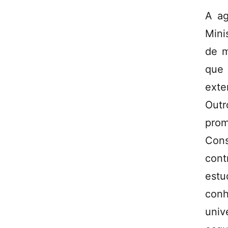
A ag
Mini
de m
que 
exte
Outr
prom
Con
cont
estu
conh
univ