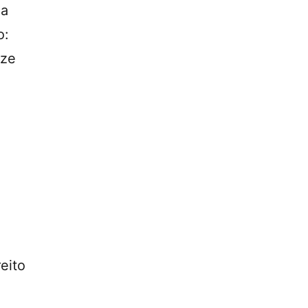
ma
o:
ize
eito