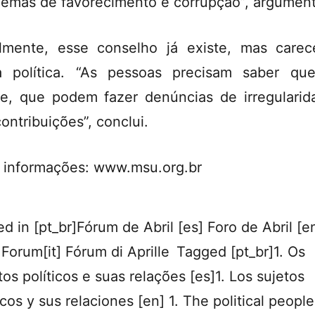
emas de favorecimento e corrupção”, argument
lmente, esse conselho já existe, mas care
a política. “As pessoas precisam saber qu
te, que podem fazer denúncias de irregularid
contribuições”, conclui.
 informações: www.msu.org.br
ed in
[pt_br]Fórum de Abril [es] Foro de Abril [e
 Forum[it] Fórum di Aprille
Tagged
[pt_br]1. Os
tos políticos e suas relações [es]1. Los sujetos
icos y sus relaciones [en] 1. The political peopl