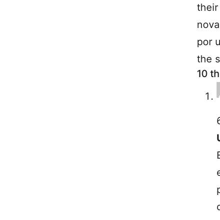
their
nova 
por 
the s
10 t