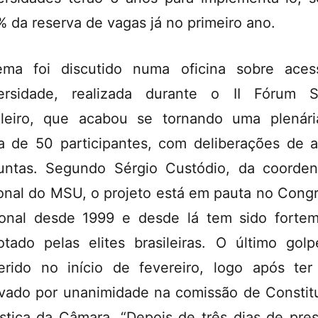
% da reserva de vagas já no primeiro ano.
ma foi discutido numa oficina sobre ace
ersidade, realizada durante o II Fórum S
ileiro, que acabou se tornando uma plenár
a de 50 participantes, com deliberações de 
untas. Segundo Sérgio Custódio, da coorde
onal do MSU, o projeto está em pauta no Cong
onal desde 1999 e desde lá tem sido forte
otado pelas elites brasileiras. O último golp
erido no início de fevereiro, logo após ter
vado por unanimidade na comissão de Constit
stiça da Câmara. “Depois de três dias de pre