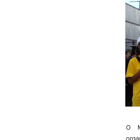
O M
orga