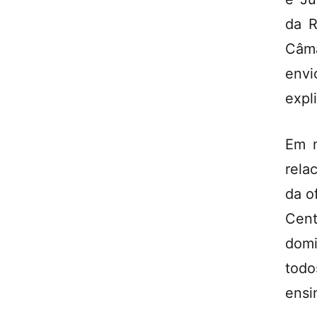
da R
Câma
envi
expl
Em m
rela
da o
Cent
domi
todo
ensi