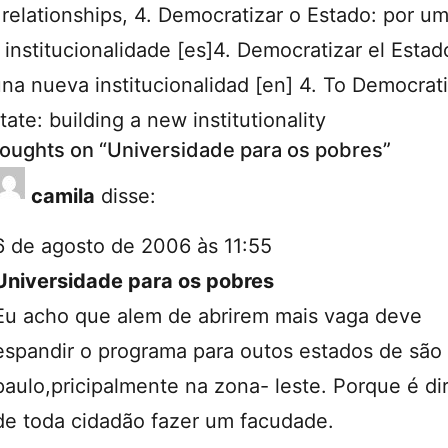
 relationships
,
4. Democratizar o Estado: por u
institucionalidade [es]4. Democratizar el Estad
una nueva institucionalidad [en] 4. To Democrat
tate: building a new institutionality
houghts on “
Universidade para os pobres
”
camila
disse:
6 de agosto de 2006 às 11:55
Universidade para os pobres
Eu acho que alem de abrirem mais vaga deve
espandir o programa para outos estados de são
paulo,pricipalmente na zona- leste. Porque é dir
de toda cidadão fazer um facudade.