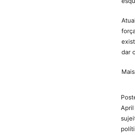
esqu
Atua
forç
exis
dar 
Mais
Post
April
sujei
polít