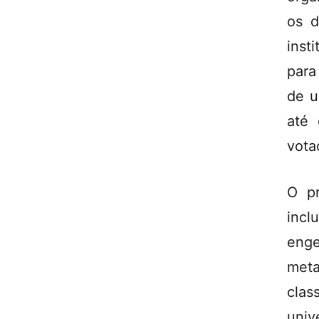
os d
inst
para
de u
até 
vota
O pr
inc
enge
met
clas
univ