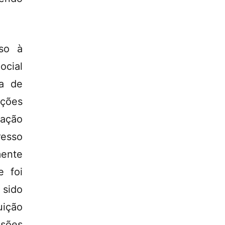
sso à
ocial
ia de
ações
nação
resso
mente
e foi
 sido
uição
ssões