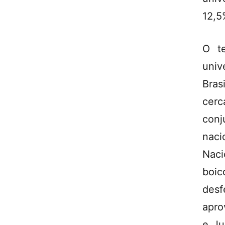
12,5
O te
univ
Bras
cerc
conj
naci
Naci
boic
desf
apro
e Ju