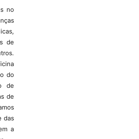
as no
anças
icas,
os de
tros.
icina
to do
o de
as de
samos
e das
gem a