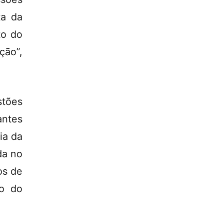
ta da
to do
ção”,
stões
antes
ia da
da no
os de
ro do