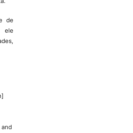
a.
ce de
e ele
ades,
n]
e and