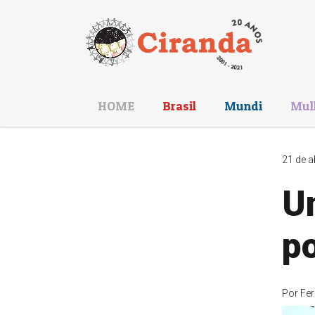
HOME
Brasil
Mundi
Mul
21 de a
Un
p
Por
Fe