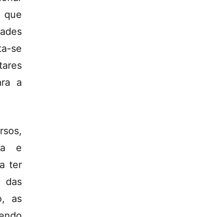
i que
dades
ta-se
tares
ara a
rsos,
na e
a ter
 das
o, as
sendo