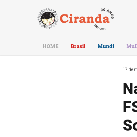
HOME
Brasil
Mundi
Mul
17 de m
Na
F
S