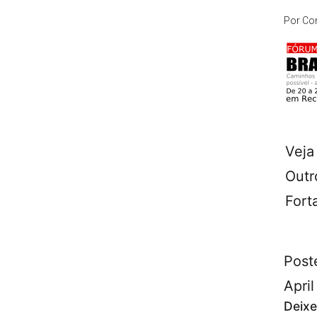
Por
Co
Vej
Outr
Fort
Post
April
Deixe