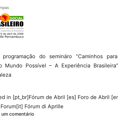
mpas
a programação do semináro “Caminhos par
o Mundo Possível – A Experiência Brasileira
aleza
ed in
[pt_br]Fórum de Abril [es] Foro de Abril [e
 Forum[it] Fórum di Aprille
 um comentário