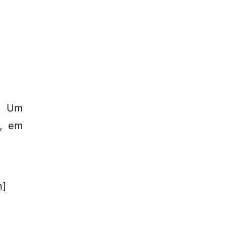
a Um
”, em
n]