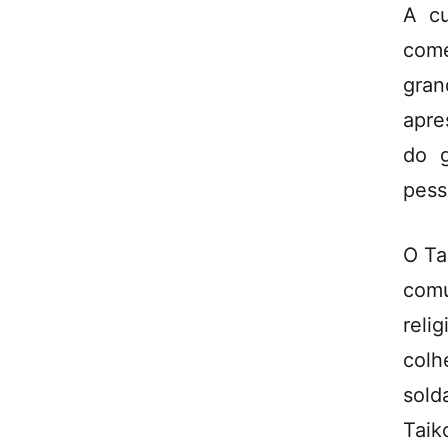
A cu
come
gra
apre
do g
pess
O Ta
com
reli
colh
sold
Taik