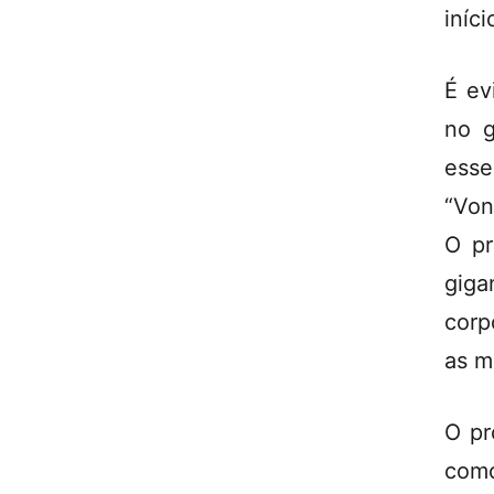
iníc
É ev
no g
esse
“Von
O pr
giga
corp
as m
O pr
como