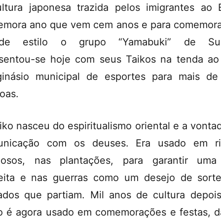
ltura japonesa trazida pelos imigrantes ao B
mora ano que vem cem anos e para comemor
nde estilo o grupo “Yamabuki” de Su
sentou-se hoje com seus Taikos na tenda ao
inásio municipal de esportes para mais d
oas.
iko nasceu do espiritualismo oriental e a vonta
unicação com os deuses. Era usado em rit
giosos, nas plantações, para garantir um
eita e nas guerras como um desejo de sort
ados que partiam. Mil anos de cultura depoi
o é agora usado em comemorações e festas, 