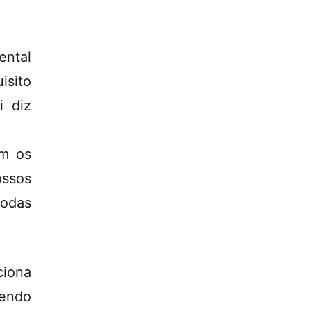
ental
isito
i diz
om os
ossos
todas
ciona
sendo