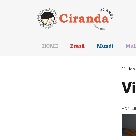
HOME
Brasil
Mundi
Mul
13 de s
V
Por
Jul