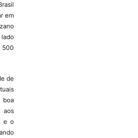
rasil
ar em
zano
 lado
e 500
de de
uais
a boa
e aos
s e o
dando