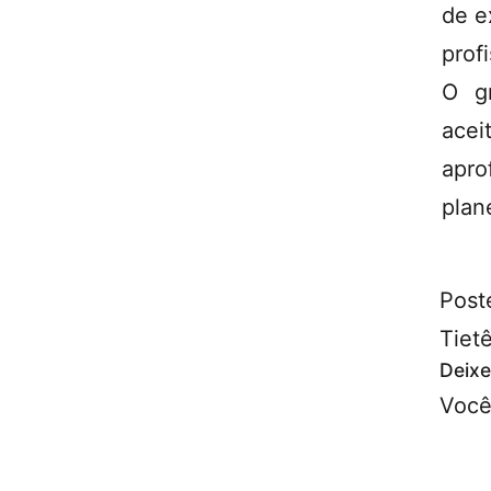
de e
prof
O g
acei
apr
plan
Post
Tiet
Deixe
Você