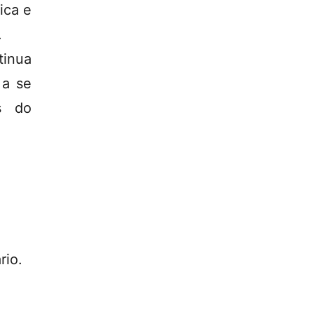
ica e
.
inua
 a se
s do
rio.