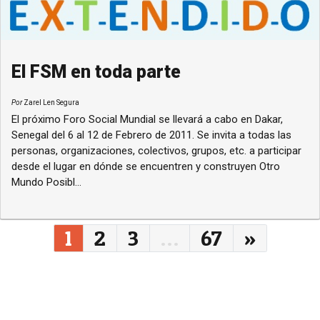
El FSM en toda parte
Por
Zarel Len Segura
El próximo Foro Social Mundial se llevará a cabo en Dakar,
Senegal del 6 al 12 de Febrero de 2011. Se invita a todas las
personas, organizaciones, colectivos, grupos, etc. a participar
desde el lugar en dónde se encuentren y construyen Otro
Mundo Posibl...
Navegação entre posts
1
2
3
…
67
»