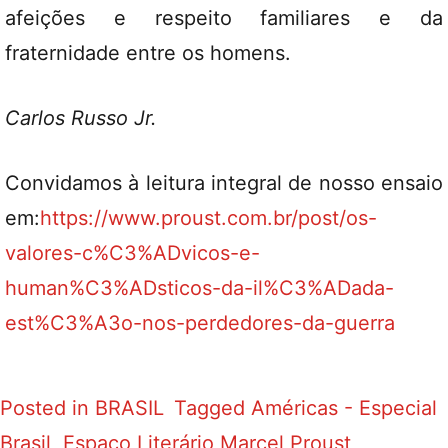
afeições e respeito familiares e da
fraternidade entre os homens.
Carlos Russo Jr.
Convidamos à leitura integral de nosso ensaio
em:
https://www.proust.com.br/post/os-
valores-c%C3%ADvicos-e-
human%C3%ADsticos-da-il%C3%ADada-
est%C3%A3o-nos-perdedores-da-guerra
Posted in
BRASIL
Tagged
Américas - Especial
Brasil
,
Espaço Literário Marcel Proust
,