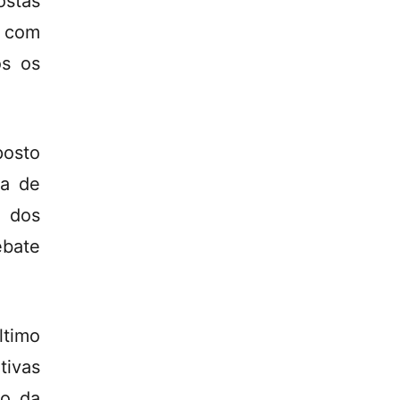
stas
, com
os os
osto
ja de
 dos
ebate
ltimo
tivas
to da