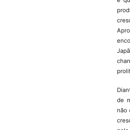
e qu
prod
cre
Apr
enc
Japã
cha
prol
Dian
de m
não 
cres