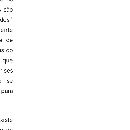
s são
os”.
ente
ce de
as do
s que
ises
e se
 para
xiste