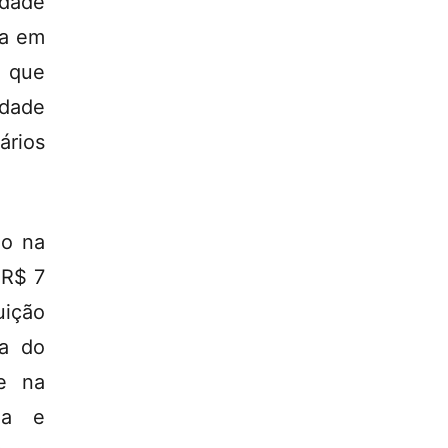
idade
ia em
 que
dade
rios
ão na
 R$ 7
uição
ia do
de na
na e