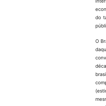
int
econ
do t
públ
O Br
daqu
conv
déca
bras
com
(est
mesm