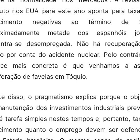
e há “normalidade” nos “mercados”. A revis
uto nos EUA para este ano aponta para tax
scimento negativas ao término de 2
oximadamente metade dos espanhóis jo
ontra-se desempregada. Não há recuperaçã
o por conta do acidente nuclear. Pelo contrár
nce mais concreta é que venhamos a assi
iferação de favelas em Tóquio.
te disso, o pragmatismo explica porque o obj
anutenção dos investimentos industriais prev
é tarefa simples nestes tempos e, portanto, ta
cimento quanto o emprego devem ser defen