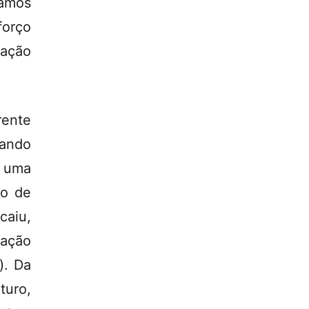
amos
forço
cação
rente
uando
s uma
ão de
caiu,
ação
). Da
turo,