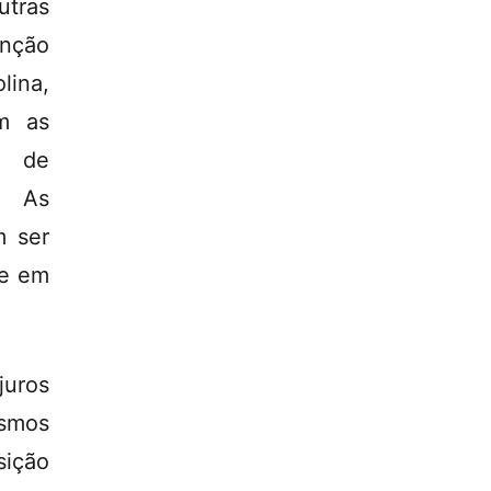
utras
enção
lina,
m as
o de
. As
m ser
te em
juros
ismos
sição