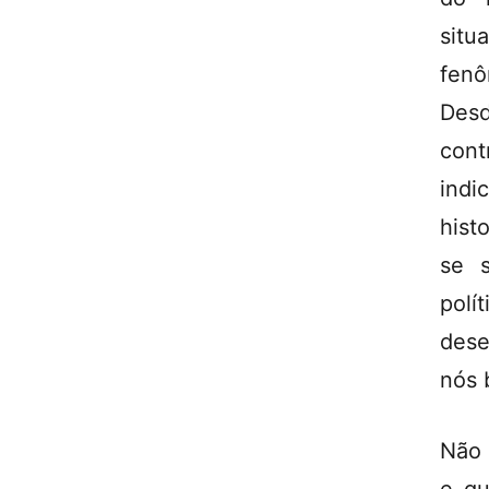
situ
fen
Des
cont
indi
hist
se 
pol
dese
nós b
Não 