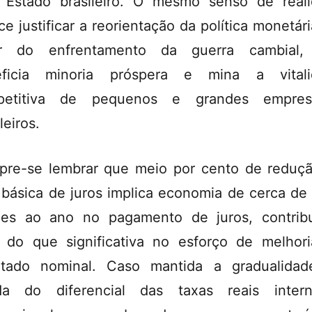
 Estado brasileiro. O mesmo senso de real
ce justificar a reorientação da política monetár
or do enfrentamento da guerra cambial,
eficia minoria próspera e mina a vitali
petitiva de pequenos e grandes empresá
leiros.
re-se lembrar que meio por cento de reduç
 básica de juros implica economia de cerca de
ões ao ano no pagamento de juros, contrib
 do que significativa no esforço de melhor
ltado nominal. Caso mantida a gradualida
da do diferencial das taxas reais inter