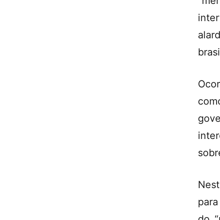
“me
inte
alar
brasi
Oco
como
gov
inte
sobr
Nest
para
do “