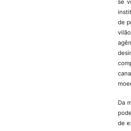
se v
inst
de p
vil
agê
des
comp
cana
moed
Da m
pode
de e