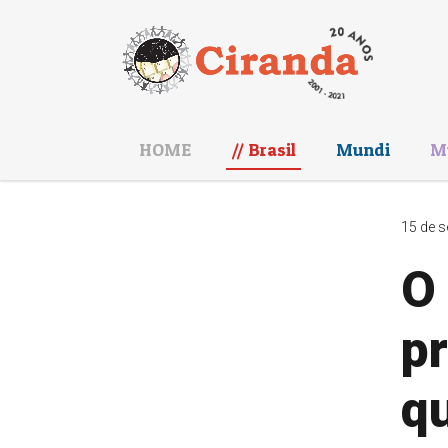
HOME
Brasil
Mundi
M
15 de s
O
p
q