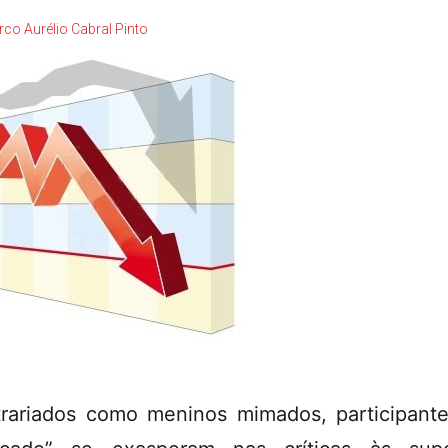
co Aurélio Cabral Pinto
rariados como meninos mimados, participant