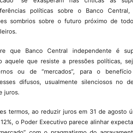
rcado” se exasperam nas críticas às supo
rferências políticas sobre o Banco Central
des sombrios sobre o futuro próximo de tod
leiros.
rre que Banco Central independente é sup
 aquele que resiste a pressões políticas, se
ernos ou de “mercados”, para o benefício
resses difusos, usualmente silenciosos no d
e juros.
es termos, ao reduzir juros em 31 de agosto ú
 12%, o Poder Executivo parece alinhar expecta
mercado” com o pragmatismo do agravamen