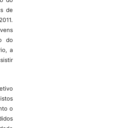
ão do
as de
011.
vens
o do
io, a
stir
etivo
istos
nto o
didos