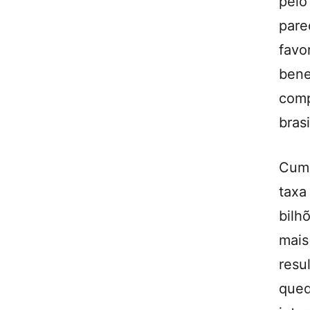
pelo
pare
fav
ben
com
brasi
Cump
taxa
bilh
mais
resu
que