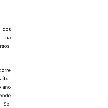
o dos
, na
sos,
corre
aíba,
o ano
endo
a Sé.