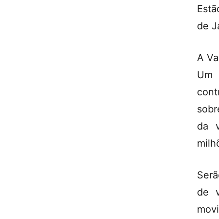
Estã
de J
A Va
Um 
cont
sobr
da v
milh
Serã
de 
movi