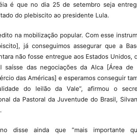
éia é que no dia 25 de setembro seja entre
ltado do plebiscito ao presidente Lula.
edito na mobilização popular. Com esse instru
biscito], já conseguimos assegurar que a Ba
ntara não fosse entregue aos Estados Unidos, 
il saísse das negociações da Alca [Área de 
rcio das Américas] e esperamos conseguir t
lidade do leilão da Vale”, afirmou o secre
onal da Pastoral da Juventude do Brasil, Silva
.
vano disse ainda que ”mais importante q