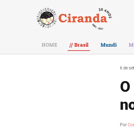
HOME
Brasil
Mundi
M
6 de se
O 
no
Por
Co