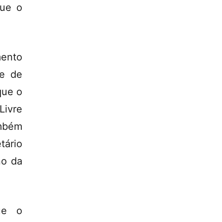
gue o
mento
se de
que o
Livre
ambém
tário
no da
ue o