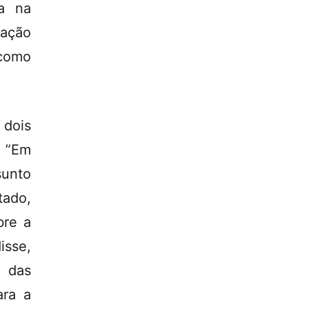
va na
pação
 como
 dois
. ”Em
sunto
tado,
bre a
isse,
 das
ara a