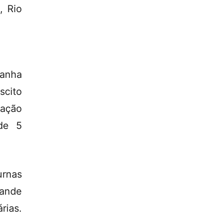
, Rio
anha
scito
lação
 de 5
urnas
ande
rias.