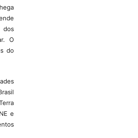
chega
tende
 dos
ar. O
es do
dades
asil
Terra
UNE e
entos