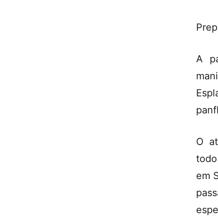
Prep
A pa
man
Esp
panf
O at
todo
em S
pas
espe