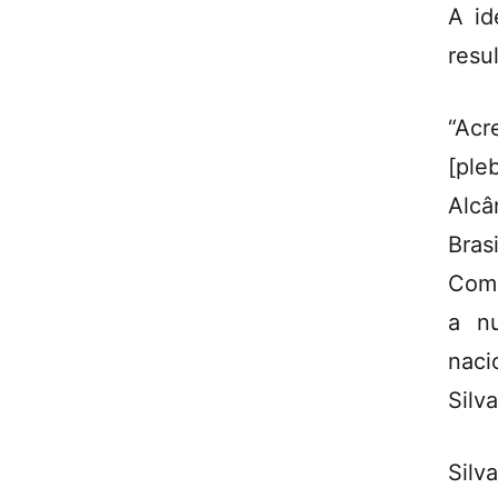
A id
resu
“Acr
[ple
Alcâ
Bras
Comé
a nu
naci
Silva
Sil