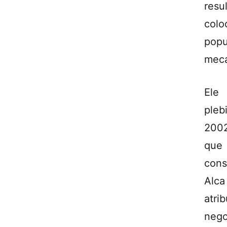
resu
colo
popu
meca
Ele 
pleb
2002
que 
cons
Alca
atr
nego