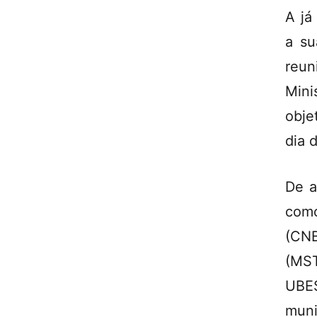
A já
a su
reu
Mini
obje
dia 
De a
com
(CNB
(MST
UBES
muni