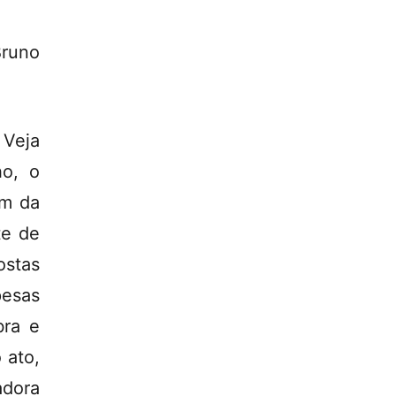
Bruno
 Veja
ho, o
ém da
te de
stas
pesas
bra e
 ato,
adora