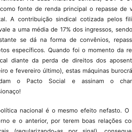
como fonte de renda principal o repasse de 
tal. A contribuição sindical cotizada pelos fil
vale a uma média de 17% dos ingressos, send
stante se dá na forma de convênios, repas
etos específicos. Quando foi o momento da r
ical diante da perda de direitos dos aposen
eiro e fevereiro último), estas máquinas burocrá
rdam o Pacto Social e assinam o cha
ionaço!
olítica nacional é o mesmo efeito nefasto. O 
rno e o anterior, por terem boas relações c
rais (regularizando-as por sinal), conseg