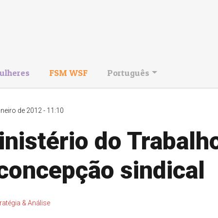
ulheres
FSM WSF
Português
aneiro de 2012 - 11:10
nistério do Trabalh
concepção sindical
ratégia & Análise