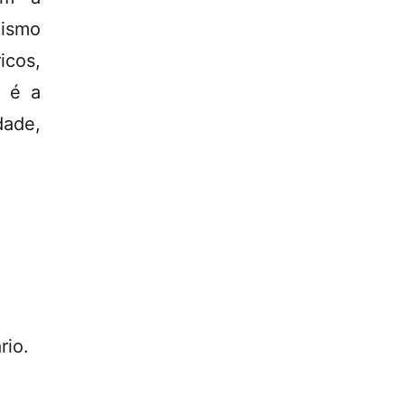
lismo
icos,
a é a
dade,
rio.