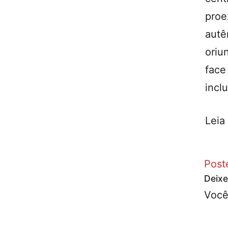
proe
autê
oriu
face
incl
Leia
Post
Deixe
Você