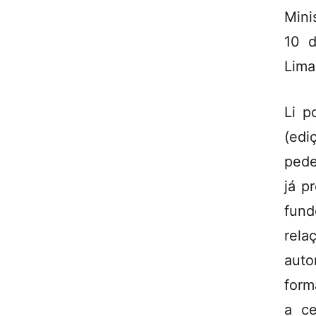
Mini
10 d
Lima
Li p
(edi
pede
já p
fun
rela
auto
form
a ce