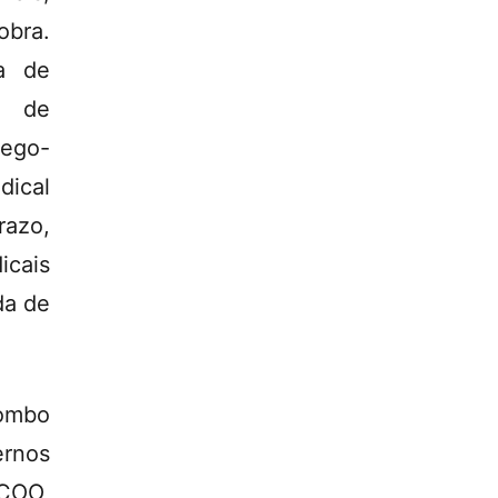
obra.
ha de
to de
lego-
dical
razo,
icais
da de
rombo
ernos
CCOO,