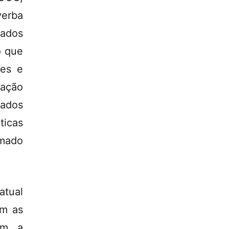
verba
iados
o que
ses e
eação
tados
ticas
mado
atual
om as
uem a