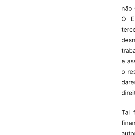
não 
O Es
terc
desm
trab
e as
o re
dare
direi
Tal 
fina
auto