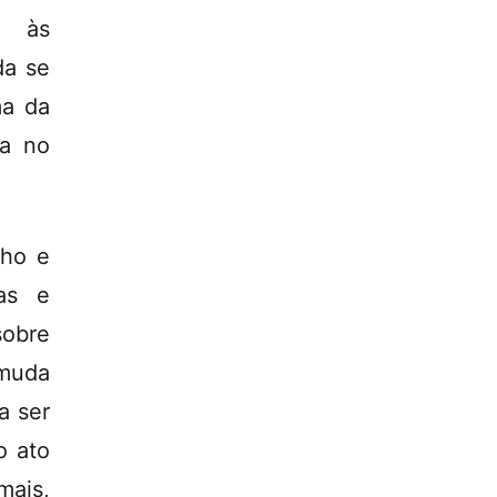
s às
da se
ma da
ça no
lho e
as e
sobre
 muda
a ser
o ato
mais,