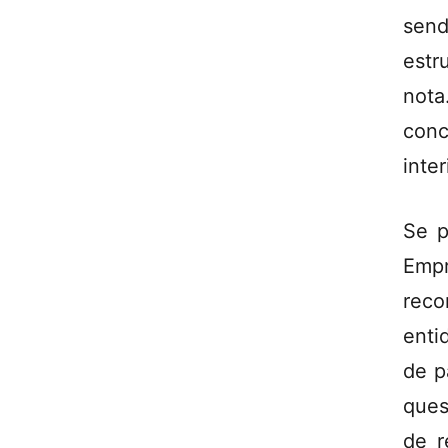
sen
estr
nota
conc
inte
Se p
Emp
reco
enti
de p
ques
de r