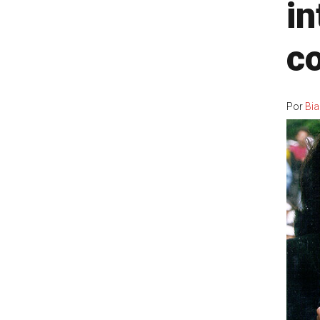
in
c
Por
Bia