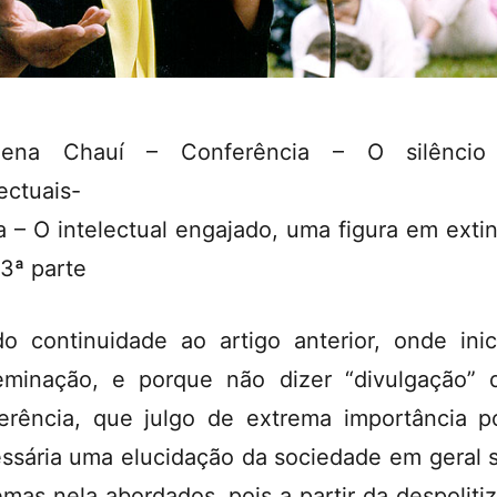
ilena Chauí – Conferência – O silêncio
lectuais-
 – O intelectual engajado, uma figura em exti
 3ª parte
o continuidade ao artigo anterior, onde inic
eminação, e porque não dizer “divulgação” 
erência, que julgo de extrema importância p
ssária uma elucidação da sociedade em geral 
emas nela abordados, pois a partir da despoliti