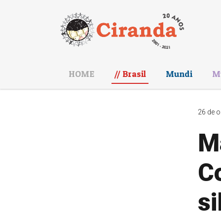
HOME
Brasil
Mundi
M
26 de o
M
C
si