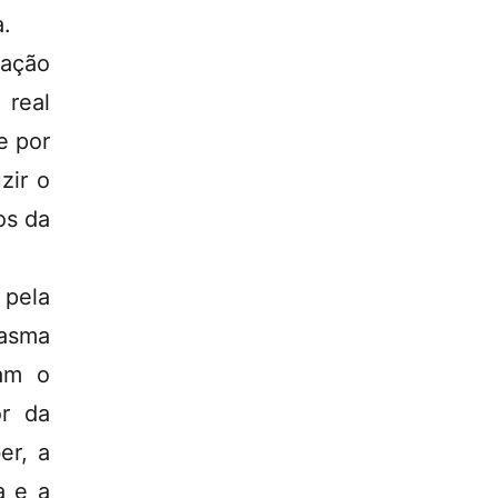
a.
nação
 real
e por
zir o
os da
pela
tasma
nam o
or da
er, a
a e a