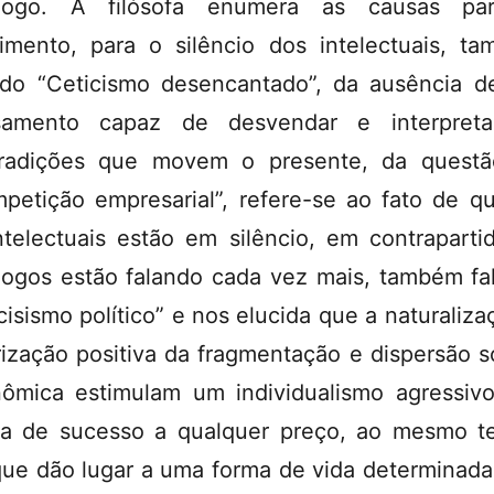
ólogo. A filósofa enumera as causas pa
aimento, para o silêncio dos intelectuais, t
 do “Ceticismo desencantado”, da ausência 
samento capaz de desvendar e interpreta
radições que movem o presente, da quest
petição empresarial”, refere-se ao fato de q
ntelectuais estão em silêncio, em contraparti
logos estão falando cada vez mais, também fa
cisismo político” e nos elucida que a naturaliza
rização positiva da fragmentação e dispersão s
ômica estimulam um individualismo agressiv
a de sucesso a qualquer preço, ao mesmo 
ue dão lugar a uma forma de vida determinada