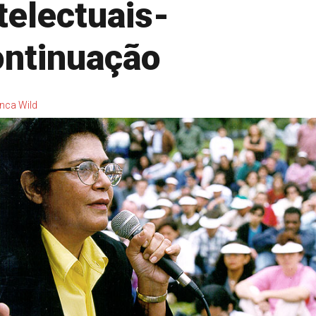
telectuais-
ontinuação
nca Wild