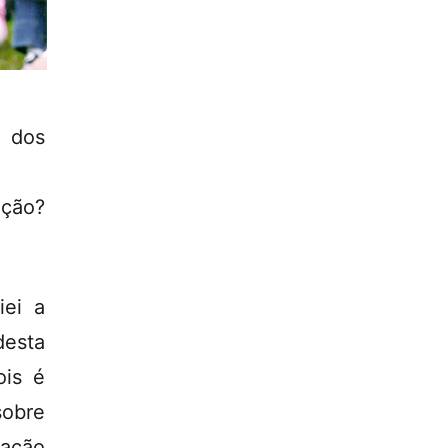
 dos
nção?
iei a
desta
ois é
sobre
zação