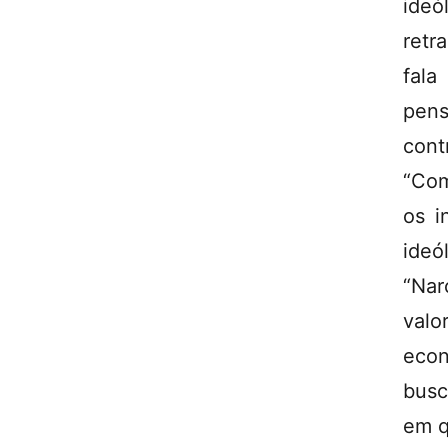
ide
retr
fala
pen
cont
“Com
os i
ideó
“Nar
valo
econ
busc
em q