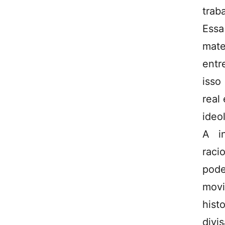
trab
Essa
mate
entr
isso
real
ideo
A i
raci
pode
movi
hist
divi