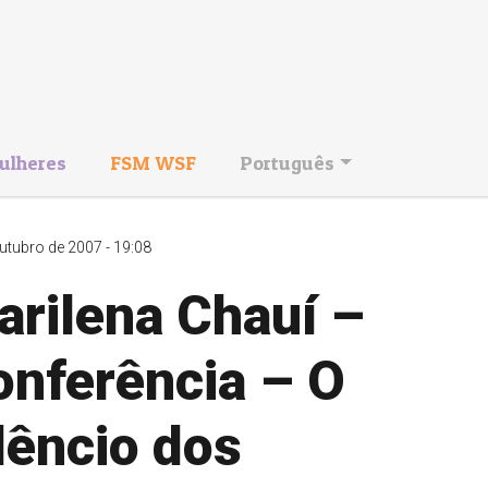
ulheres
FSM WSF
Português
utubro de 2007 - 19:08
arilena Chauí –
onferência – O
lêncio dos