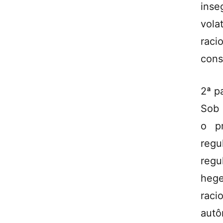
inse
vol
rac
cons
2ª p
Sob 
o p
regu
reg
hege
rac
autô