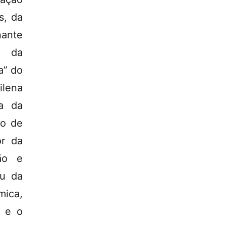
s, da
nante
o da
a” do
ilena
a da
ão de
or da
ão e
u da
mica,
l e o