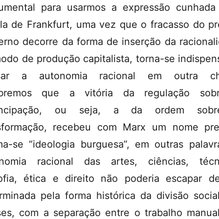
rumental para usarmos a expressão cunhada
la de Frankfurt, uma vez que o fracasso do pr
rno decorre da forma de inserção da racional
odo de produção capitalista, torna-se indispen
sar a autonomia racional em outra ch
bremos que a vitória da regulação sob
ncipação, ou seja, a da ordem sob
sformação, recebeu com Marx um nome pre
a-se “ideologia burguesa”, em outras palavr
nomia racional das artes, ciências, técn
sofia, ética e direito não poderia escapar d
rminada pela forma histórica da divisão socia
ses, com a separação entre o trabalho manua