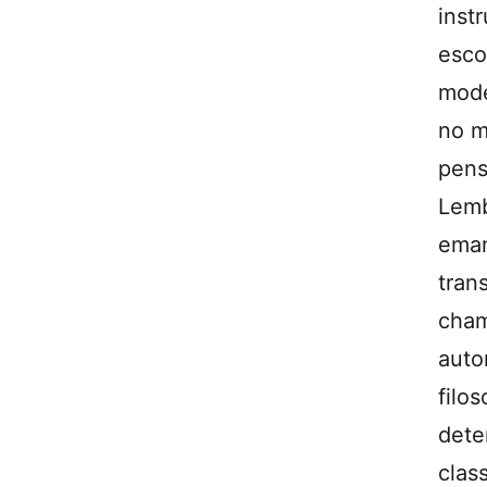
inst
esco
mode
no m
pen
Lem
ema
tran
cham
auto
filo
dete
clas