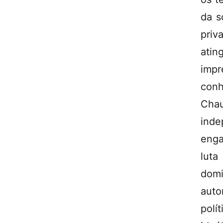
da s
priv
ati
impr
conh
Cha
inde
enga
lut
dom
auto
polí