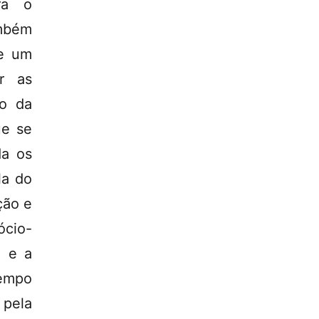
ra o
ambém
de um
r as
ão da
ue se
da os
la do
ção e
ócio-
o e a
tempo
 pela