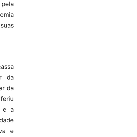
 pela
omia
suas
cassa
r da
ar da
eriu
e e a
dade
iva e