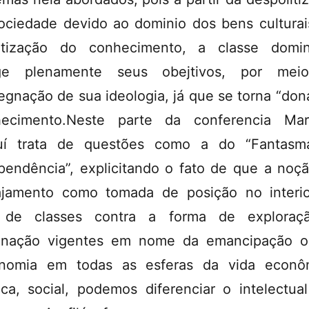
ociedade devido ao dominio dos bens culturai
atização do conhecimento, a classe domi
nge plenamente seus obejtivos, por mei
egnação de sua ideologia, já que se torna “don
ecimento.Neste parte da conferencia Mar
uí trata de questões como a do “Fantasm
pendência”, explicitando o fato de que a noç
jamento como tomada de posição no interi
a de classes contra a forma de exploraç
inação vigentes em nome da emancipação o
nomia em todas as esferas da vida econô
tica, social, podemos diferenciar o intelectua