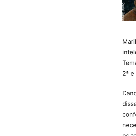
Mar
inte
Tema
2ª e
Dand
diss
conf
nece
os t