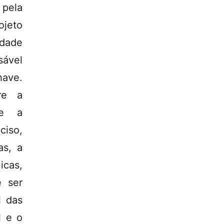
 pela
ojeto
idade
sável
ave.
re a
re a
ciso,
as, a
icas,
e ser
l das
l e o