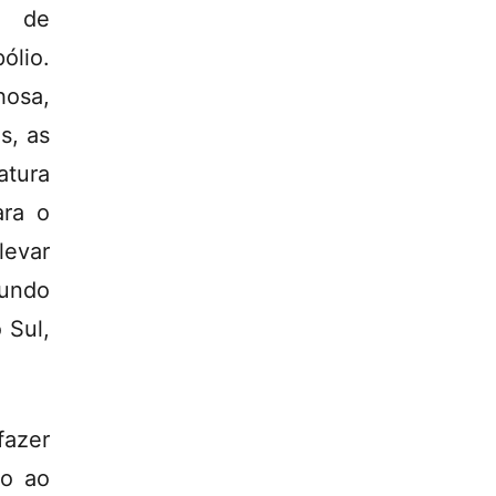
s de
ólio.
hosa,
s, as
atura
ara o
levar
gundo
 Sul,
fazer
io ao