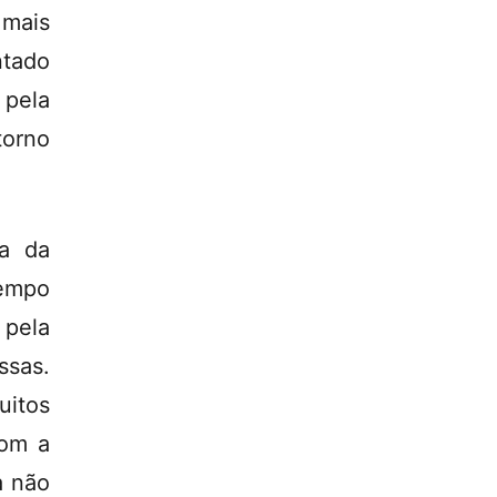
mais
ntado
 pela
torno
ta da
tempo
 pela
sas.
uitos
com a
a não