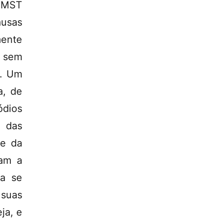
o MST
ausas
ente
 sem
e. Um
a, de
ódios
o das
te da
ram a
 a se
 suas
ja, e