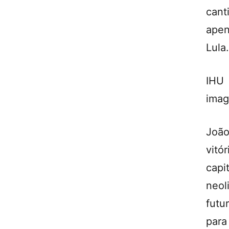
cant
apen
Lula.
IHU 
imag
João
vitó
capi
neol
futu
para