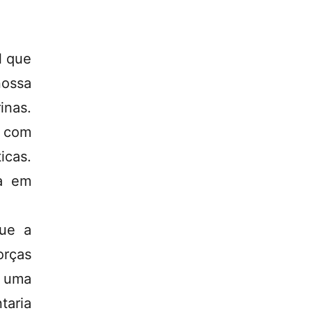
l que
nossa
inas.
a com
icas.
ia em
que a
orças
e uma
taria