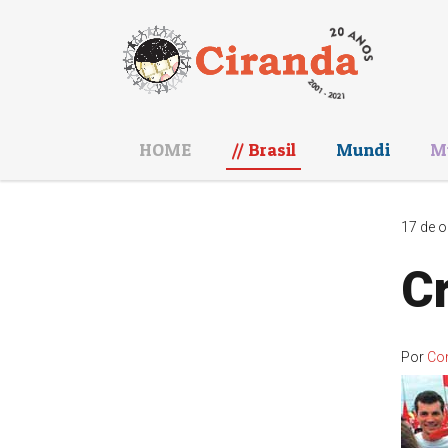
HOME
Brasil
Mundi
M
17 de o
Cr
Por
Co