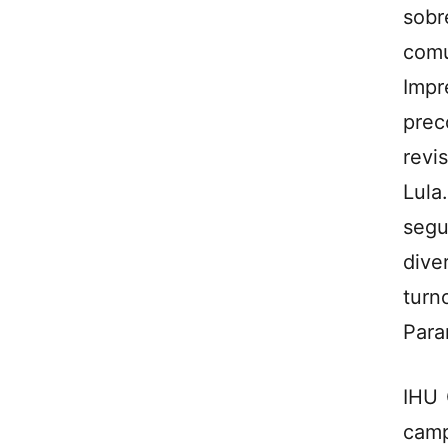
sob
comu
Impr
prec
revi
Lula
segu
dive
turn
Para
IHU 
camp