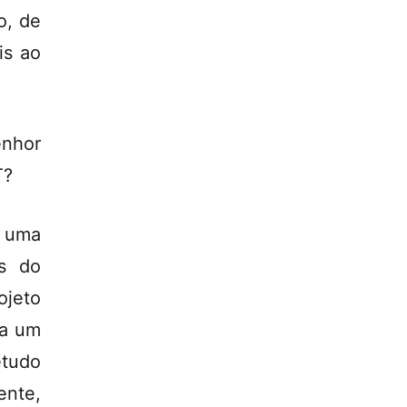
o, de
is ao
enhor
T?
a uma
es do
ojeto
ra um
etudo
ente,