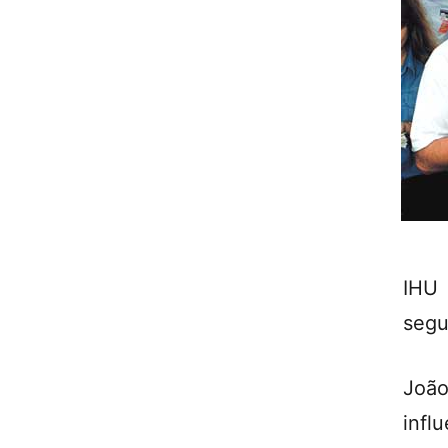
IHU 
segu
Joã
influ