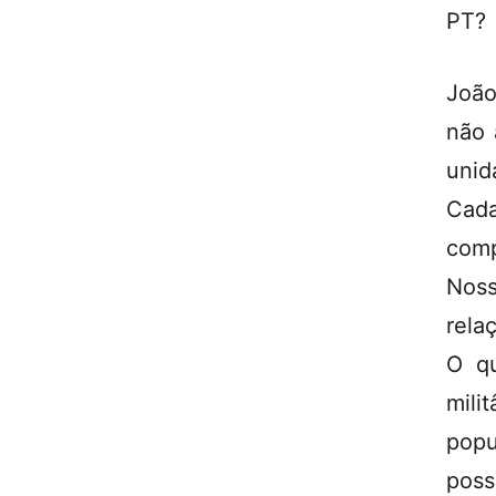
PT?
João
não 
unid
Cada
comp
Noss
rela
O qu
mili
popu
poss