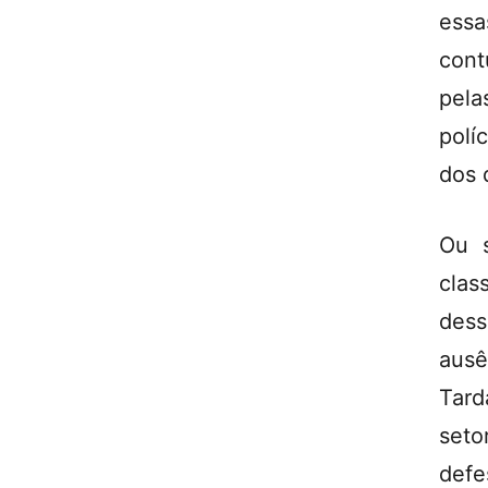
ess
cont
pela
polí
dos 
Ou s
clas
dess
aus
Tard
seto
defe