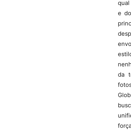
qual
e do
pri
des
envo
esti
nenh
da t
foto
Glob
busc
unif
forç