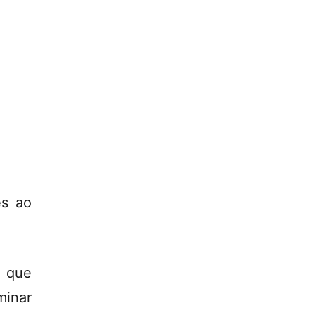
es ao
 que
rminar