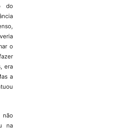
o do
ância
enso,
veria
mar o
fazer
, era
Mas a
tuou
, não
iu na