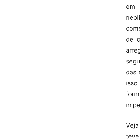
em 
neol
come
de q
arre
segu
das 
isso
for
impe
Veja
teve