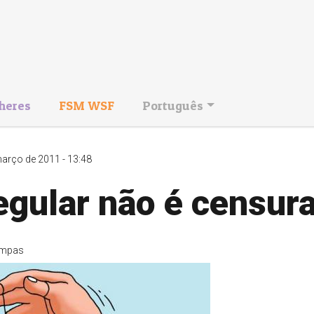
heres
FSM WSF
Português
arço de 2011 - 13:48
gular não é censura
mpas