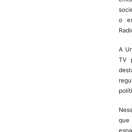
soci
o e
Radi
A Un
TV p
dest
regu
polí
Ness
que 
esp