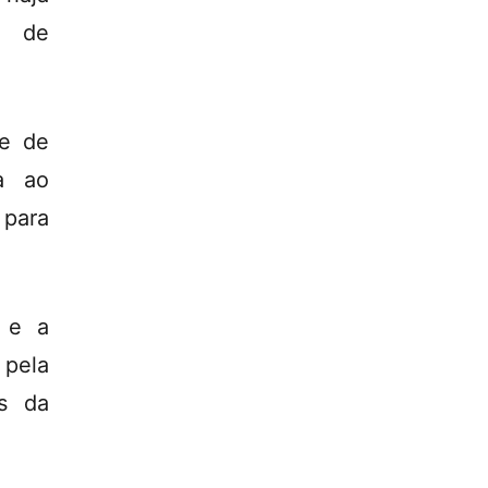
os de
de de
a ao
 para
s e a
 pela
os da