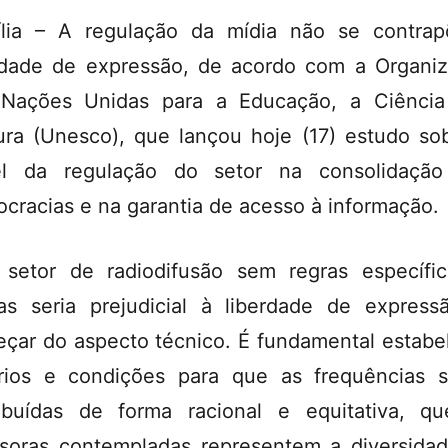
ília – A regulação da mídia não se contra
rdade de expressão, de acordo com a Organi
Nações Unidas para a Educação, a Ciênci
ura (Unesco), que lançou hoje (17) estudo so
el da regulação do setor na consolidação
cracias e na garantia de acesso à informação.
setor de radiodifusão sem regras específi
as seria prejudicial à liberdade de express
çar do aspecto técnico. É fundamental estabe
érios e condições para que as frequências 
ribuídas de forma racional e equitativa, q
soras contempladas representem a diversida