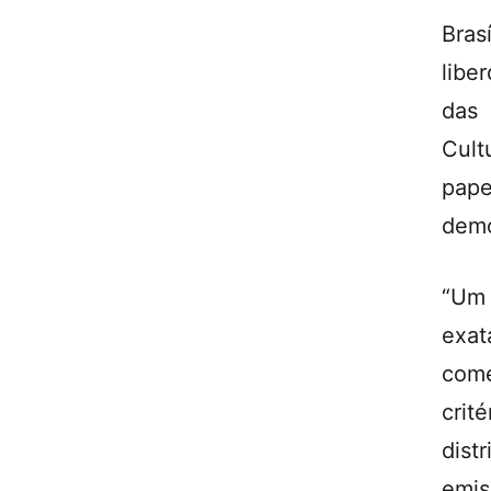
Bras
libe
das 
Cult
pap
demo
“Um 
exat
come
crit
dist
emis