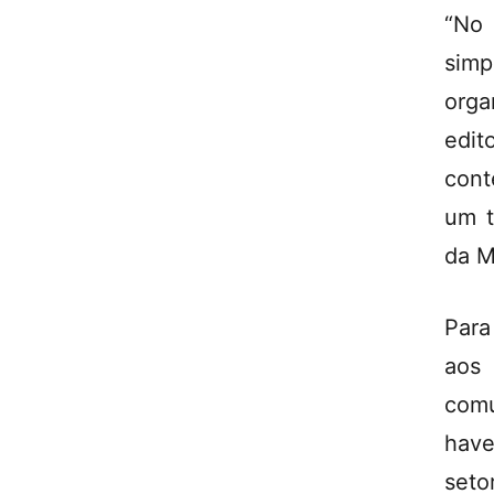
“No
simp
orga
edi
cont
um t
da M
Para
aos
comu
have
seto