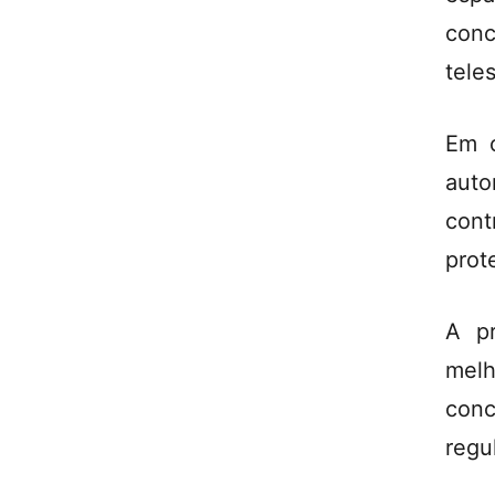
conc
tele
Em o
aut
cont
prot
A pr
melh
conc
regu