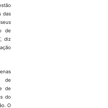
stão
s das
 seus
o de
, diz
lação
penas
s de
de de
es do
ão. O