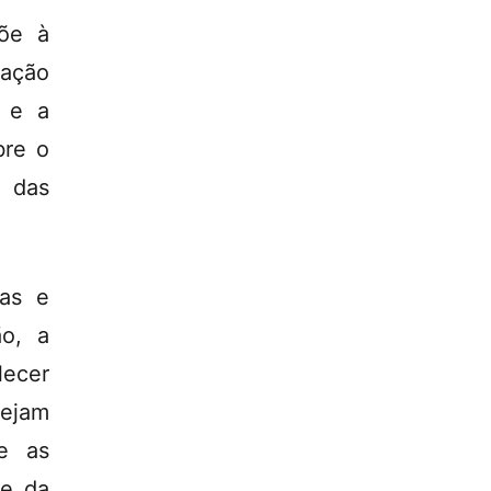
põe à
zação
a e a
bre o
 das
cas e
ão, a
lecer
sejam
ue as
de da