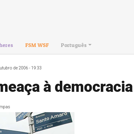
heres
FSM WSF
Português
utubro de 2006 - 19:33
meaça à democracia
mpas