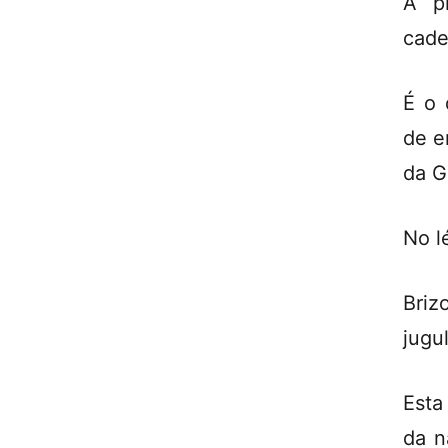
A pr
cade
É o 
de e
da G
No lé
Briz
jugul
Esta
da n