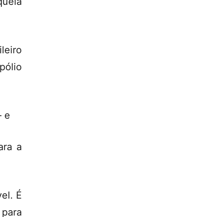
quela
leiro
pólio
– e
ara a
el. É
 para