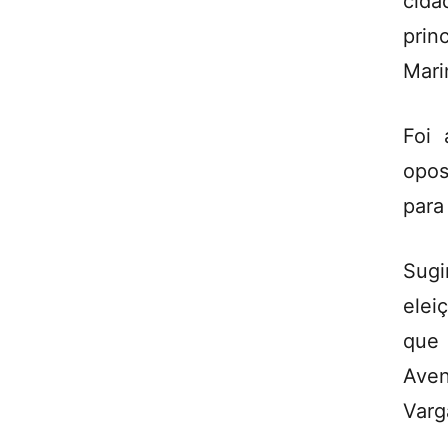
cid
prin
Mari
Foi 
opos
para
Sugi
elei
que 
Aven
Varg