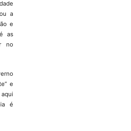
rdade
nou a
ião e
té as
ar no
verno
te” e
 aqui
ia é