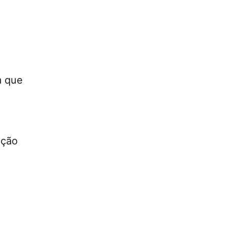
m que
ação