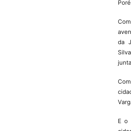
Poré
Como
ave
da J
Silv
junta
Como
cida
Varg
E o 