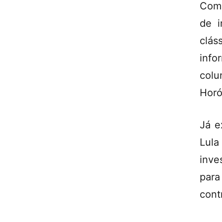
Como
de i
clás
info
colu
Horó
Já e
Lula
inve
par
contr