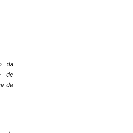
o da
e de
ca de