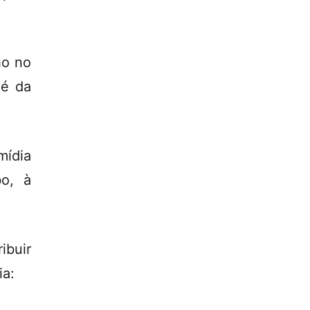
ho no
 é da
ídia
bo, à
ibuir
ia: