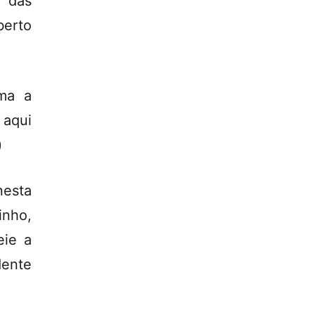
 das
berto
ama a
 aqui
)
nesta
inho,
eie a
dente