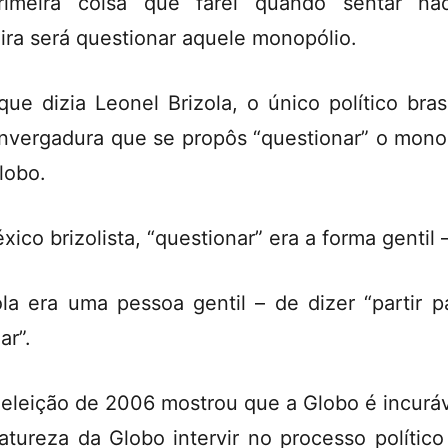
imeira coisa que farei quando sentar na
ira será questionar aquele monopólio.
que dizia Leonel Brizola, o único político brasi
nvergadura que se propôs “questionar” o mono
lobo.
xico brizolista, “questionar” era a forma gentil 
ola era uma pessoa gentil – de dizer “partir p
ar”.
 eleição de 2006 mostrou que a Globo é incuráv
atureza da Globo intervir no processo político