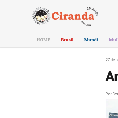
HOME
Brasil
Mundi
Mul
27 de o
A
Por
Co