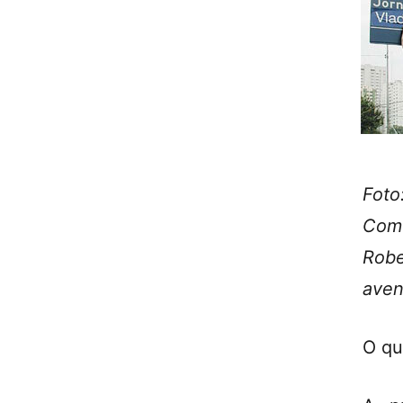
Fot
Com
Robe
aven
O qu