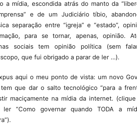
 a mídia, escondida atrás do manto da “libe
mprensa” e de um Judiciário tíbio, abando
sica separação entre “igreja” e “estado”, opin
rmação, para se tornar, apenas, opinião. A
nas sociais tem opinião política (sem fal
scopo, que fui obrigado a parar de ler …).
xpus aqui o meu ponto de vista: um novo Go
 tem que dar o salto tecnológico “para a fren
stir maciçamente na mídia da internet. (
clique
a ler “Como governar quando TODA a míd
a”).