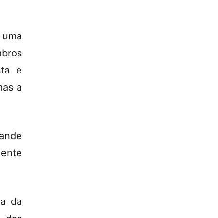
e uma
bros
sta e
mas a
rande
dente
ra da