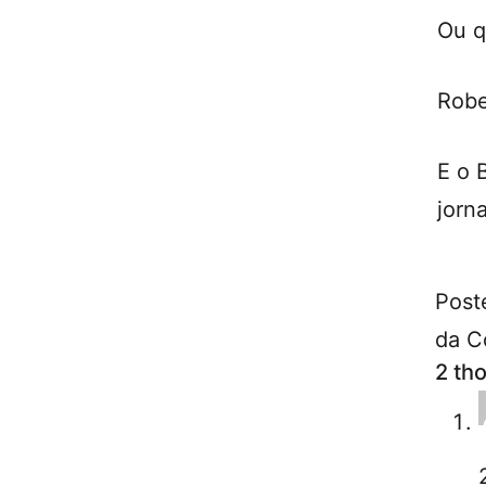
Ou q
Robe
E o 
jorn
Post
da C
2 th