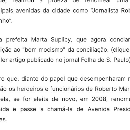
ade, realizou a proeza de renomear uma
cipais avenidas da cidade como “Jornalista Ro
nho”.
a prefeita Marta Suplicy, que agora concl
ição ao “bom mocismo” da conciliação. (clique
 ler artigo publicado no jornal Folha de S. Paulo
ro que, diante do papel que desempenharam 
ção os herdeiros e funcionários de Roberto Mar
ela, se for eleita de novo, em 2008, renom
ida e passe a chamá-la de Avenida Presi
as.