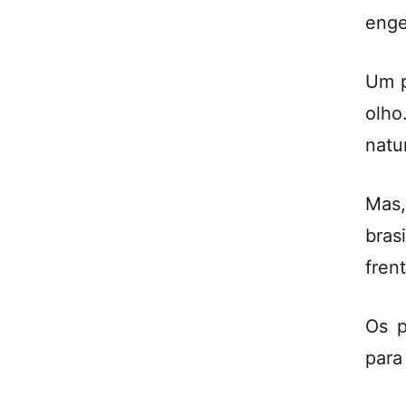
enge
Um p
olho
natu
Mas
bras
frent
Os p
para