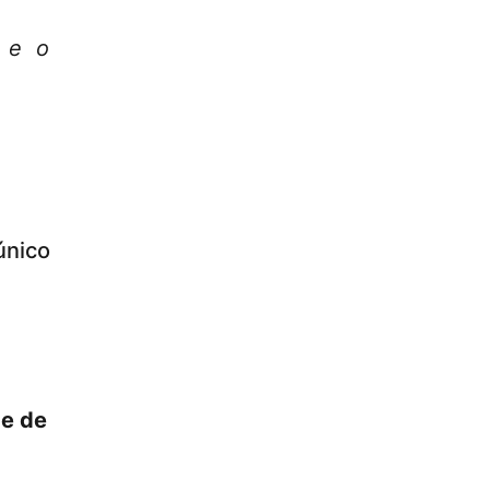
o e o
único
de de