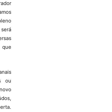
ador
tamos
pleno
 será
ersas
, que
nais
is ou
 novo
údos,
erta.