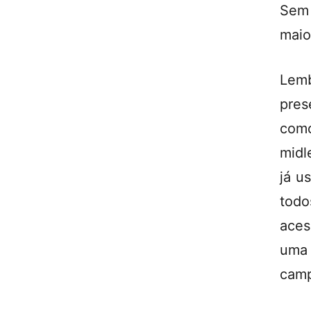
Sem 
maio
Lem
pres
como
midl
já u
todo
aces
uma 
camp