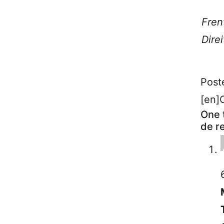
Fren
Dire
Post
[en]
One 
de r