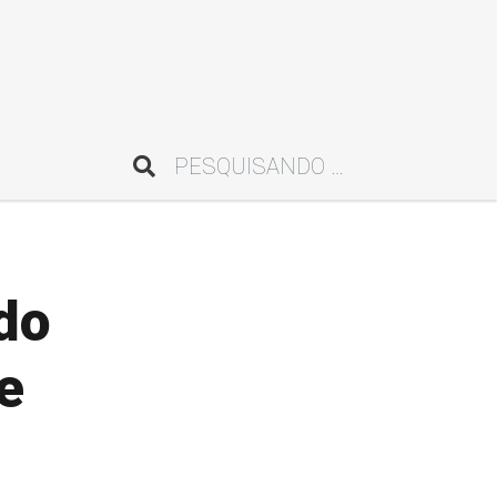
Pesquisar
do
e