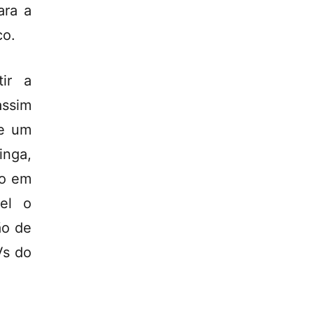
ara a
co.
ir a
assim
de um
inga,
ão em
vel o
ão de
Vs do