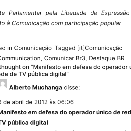
te Parlamentar pela Libedade de Expressã
ito à Comunicação com participação popular
ed in
Comunicação
Tagged
[it]Comunicação
Communication
,
Comunicar Br3
,
Destaque BR
thought on “
Manifesto em defesa do operador 
ede de TV pública digital
”
Alberto Muchanga
disse:
6 de abril de 2012 às 06:06
Manifesto em defesa do operador único de re
TV pública digital