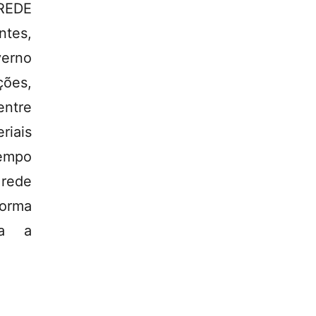
REDE
ntes,
erno
ções,
entre
riais
tempo
 rede
orma
da a