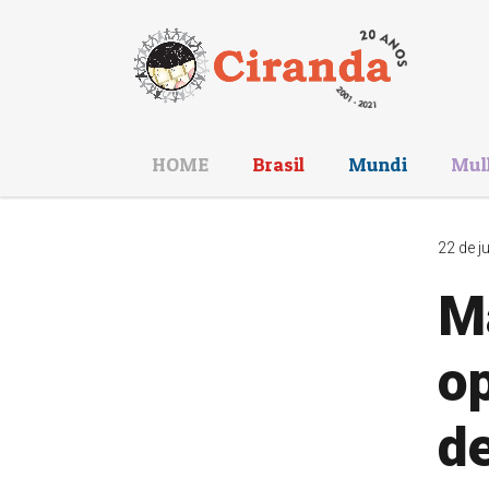
HOME
Brasil
Mundi
Mul
22 de j
M
op
de