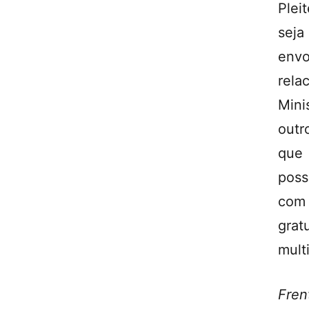
Ple
seja
env
rela
Mini
outr
que 
poss
com
gra
mult
Fre