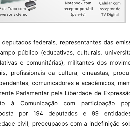
 deputados federais, representantes das emis
ampo público (educativas, culturais, universitá
slativas e comunitárias), militantes dos movim
ais, profissionais da cultura, cineastas, produ
pendentes, comunicadores e acadêmicos, me
rente Parlamentar pela Liberdade de Expressã
eito à Comunicação com participação popu
posta por 194 deputados e 99 entidade
edade civil, preocupados com a indefinição so