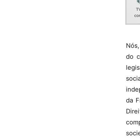
Nós,
do c
legi
soci
inde
da F
Dir
com
soci