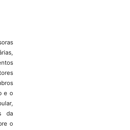
soras
rias,
entos
tores
mbros
o e o
lar,
s da
bre o