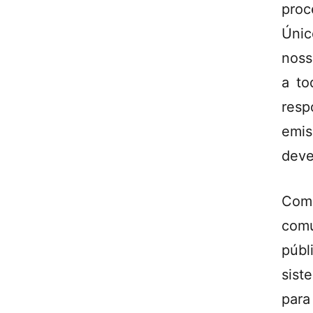
pro
Únic
noss
a to
resp
emis
deve
Com
comu
públ
sist
para