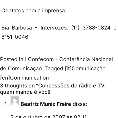
Contatos com a imprensa:
Bia Barbosa – Intervozes: (11) 3788-0824 e
8151-0046
Posted in
I Confecom - Conferência Nacional
de Comunicação
Tagged
[it]Comunicação
[en]Communication
3 thoughts on “
Concessões de rádio e TV:
quem manda é você
”
Beatriz Muniz Freire
disse:
2 de outubro de 2007 às 02:11