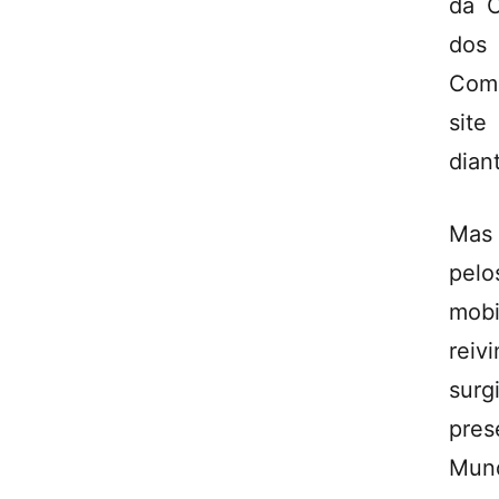
da C
dos 
Comu
site
dian
Mas 
pel
mob
reiv
sur
pres
Mund