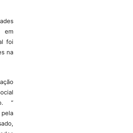
dades
a em
l foi
es na
cação
cial
o. “
pela
ado,