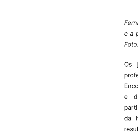
Fern
e a 
Foto
Os 
prof
Enco
e d
part
da h
res