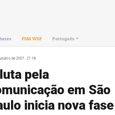
heres
FSM WSF
Português
utubro de 2007 - 21:18
luta pela
omunicação em São
ulo inicia nova fase