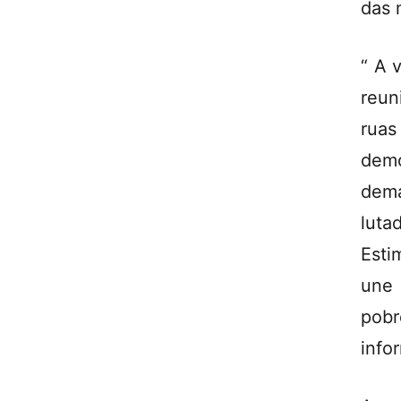
das 
“ A 
reun
ruas
demo
dema
luta
Esti
une 
pob
info