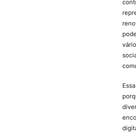
con
repr
ren
pode
vár
soc
comu
Essa
por
dive
enco
digi