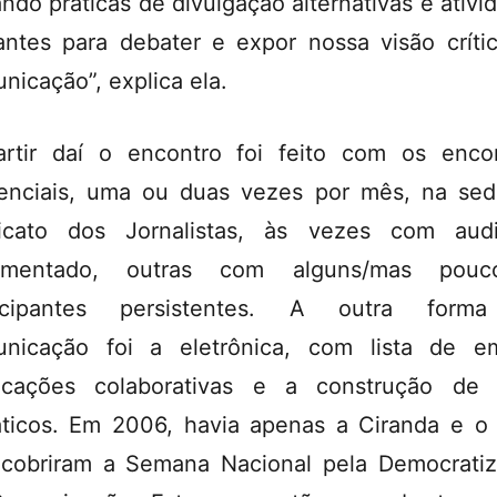
ando práticas de divulgação alternativas e ativi
tantes para debater e expor nossa visão críti
nicação”, explica ela.
rtir daí o encontro foi feito com os enco
enciais, uma ou duas vezes por mês, na se
icato dos Jornalistas, às vezes com audi
imentado, outras com alguns/mas pouco
ticipantes persistentes. A outra form
nicação foi a eletrônica, com lista de em
icações colaborativas e a construção de 
ticos. Em 2006, havia apenas a Ciranda e o
cobriram a Semana Nacional pela Democrati