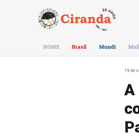
HOME
Brasil
Mundi
Mul
19 de o
A 
c
Pa