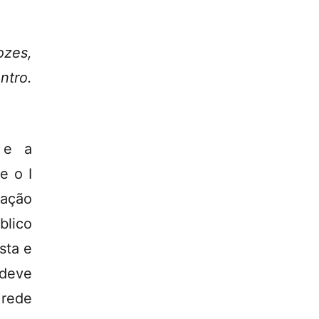
ozes,
ntro.
 e a
e o I
cação
lico
sta e
 deve
rede