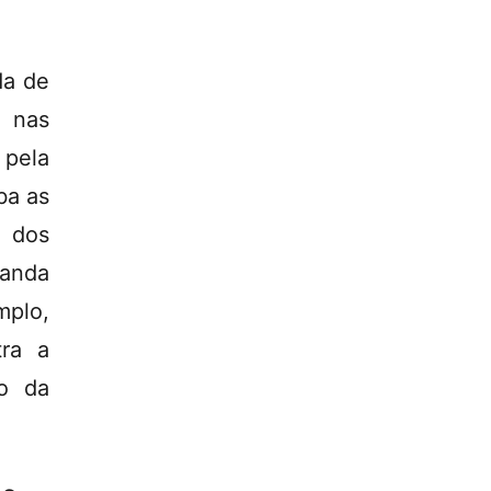
da de
s nas
 pela
ba as
, dos
nanda
mplo,
tra a
o da