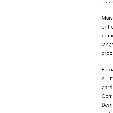
esta
Mais
ent
prat
lanç
prop
Fern
e m
par
Com
Dem