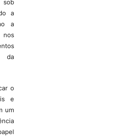
 sob
ndo a
mo a
e nos
ntos
s da
car o
is e
em um
ência
papel