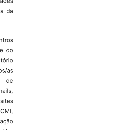
dades
ca da
ntros
de do
tório
s/as
a de
ails,
sites
 CMI,
zação