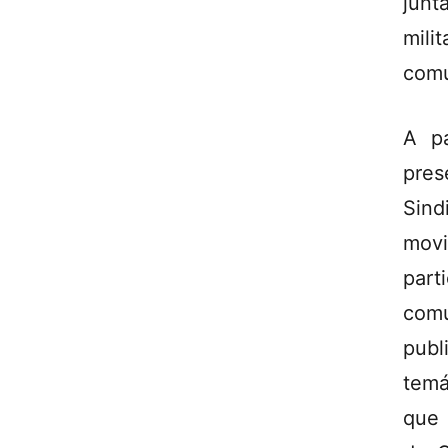
junt
mili
comu
A pa
pres
Sind
mov
par
comu
publ
temá
que 