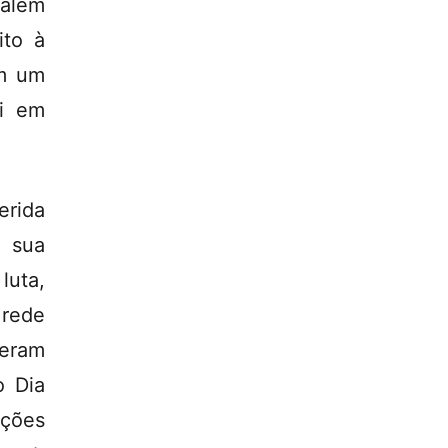
 além
ito à
em um
ui em
erida
 sua
uta,
 rede
eram
o Dia
ações