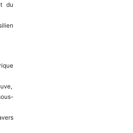
st du
ilien
frique
ouve,
sous-
avers