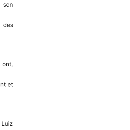
 son
t des
 ont,
nt et
 Luiz