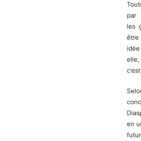
Tout
par
les 
être
idée
elle,
c’es
Selon
conc
Dias
en u
futur