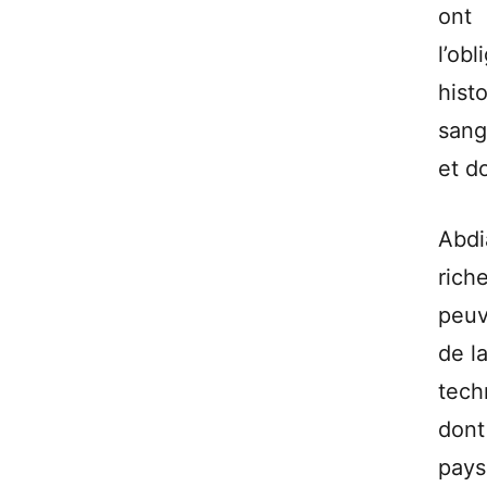
ont
l’obl
histo
sang
et do
Abdi
rich
peuv
de l
tech
dont
pays