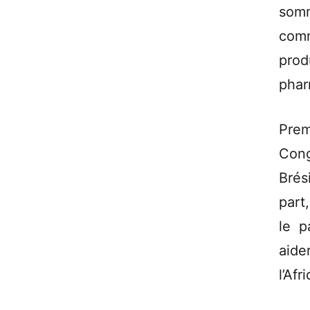
somm
comm
prod
phar
Prem
Cong
Brés
part
le p
aide
l’Afr