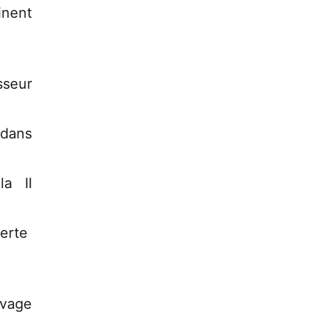
inent
sseur
 dans
a II
verte
avage