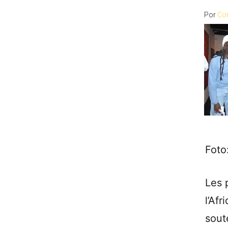
Por
Co
Fot
Les 
l’Af
sout