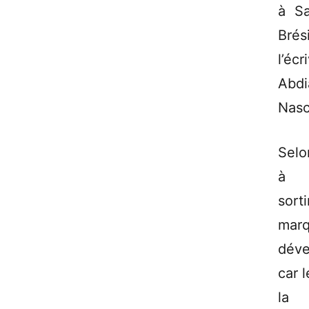
à Sa
Brési
l’éc
Abdi
Nasc
Selon
à
sorti
marq
déve
car 
la