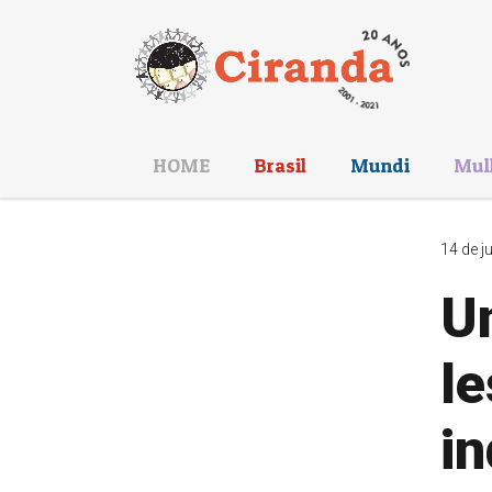
HOME
Brasil
Mundi
Mul
14 de j
Un
le
in