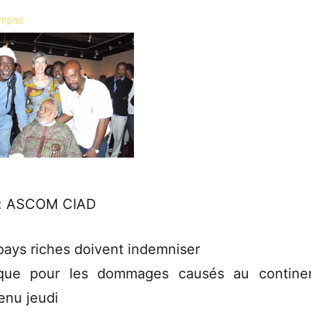
mpas
o: ASCOM CIAD
pays riches doivent indemniser
rique pour les dommages causés au contine
enu jeudi