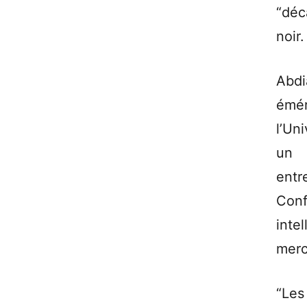
“déc
noir.
Abdi
émér
l’Un
un
ent
Conf
intel
merc
“Les