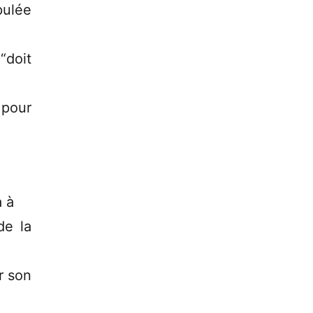
pulée
“doit
 pour
a à
de la
r son