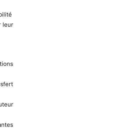
ilité
r leur
tions
sfert
uteur
antes