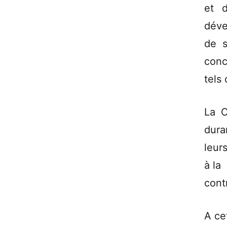
et 
déve
de s
conc
tels 
La C
dura
leur
à la
cont
A ce