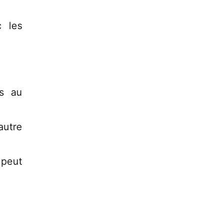
c les
rs au
autre
 peut