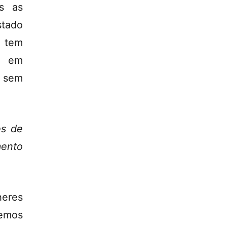
as as
tado
 tem
e em
E sem
es de
mento
heres
emos