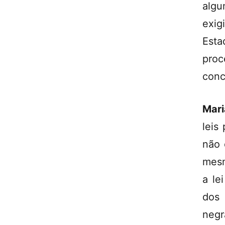
algu
exig
Est
proc
conc
Mari
leis
não 
mesm
a le
dos 
negr