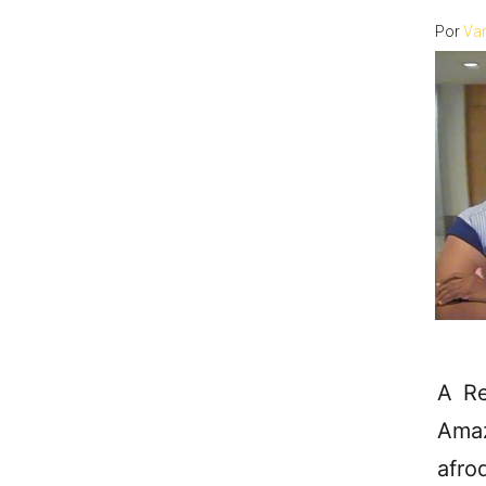
Por
Va
A Re
Amaz
afro