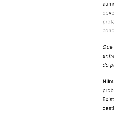
aume
deve
prot
cono
Que
enfr
do p
Nil
prob
Exis
dest