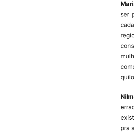
Mari
ser 
cada
regi
cons
mulh
com
quil
Nilm
erra
exis
pra 