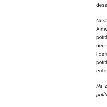
dese
Nes
Alme
polí
nece
lide
polí
enfr
Na o
polí