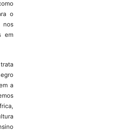
 como
ara o
 nos
as em
trata
negro
sem a
temos
rica,
ltura
nsino