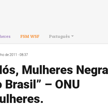
heres
FSM WSF
Português
nho de 2011 - 08:37
Nós, Mulheres Negr
o Brasil” – ONU
ulheres.