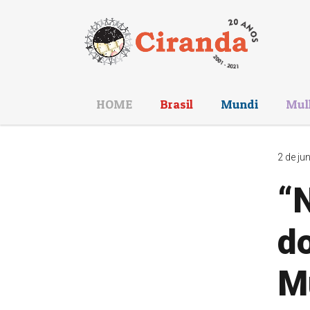
HOME
Brasil
Mundi
Mul
2 de ju
“
d
M