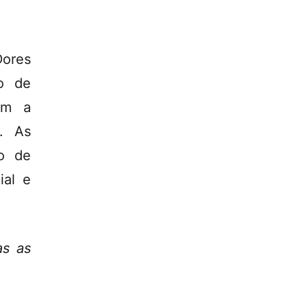
ores
ão de
tam a
s. As
ão de
ial e
as as