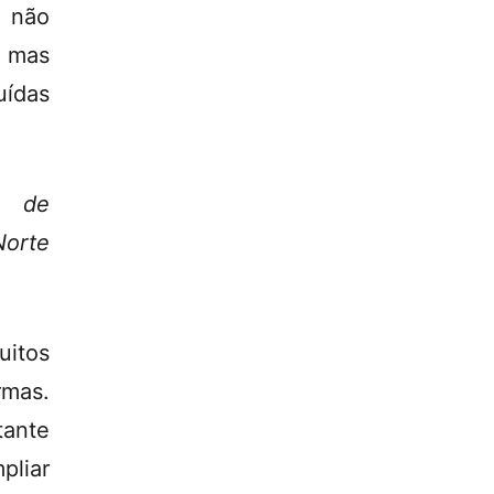
s não
, mas
uídas
s de
Norte
itos
rmas.
tante
pliar