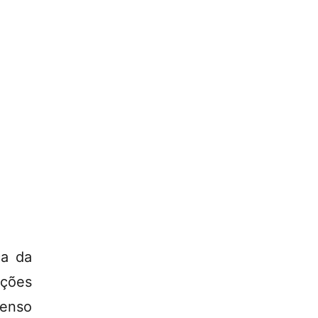
ca da
ações
Censo