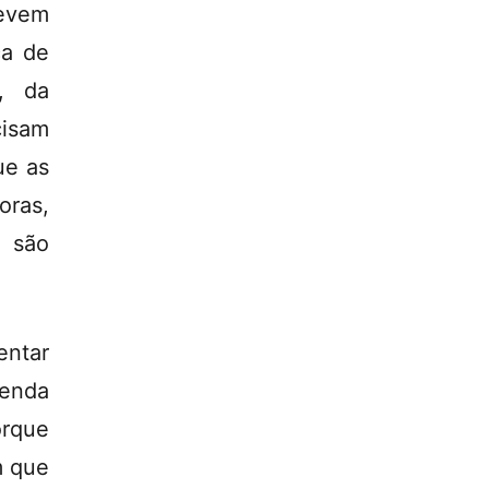
devem
ca de
s, da
cisam
ue as
oras,
 são
entar
renda
orque
m que