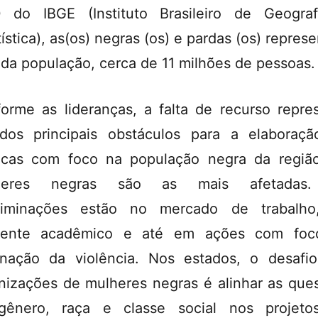
 do IBGE (Instituto Brasileiro de Geogra
tística), as(os) negras (os) e pardas (os) repres
da população, cerca de 11 milhões de pessoas.
orme as lideranças, a falta de recurso repre
os principais obstáculos para a elaboraç
ticas com foco na população negra da regiã
heres negras são as mais afetadas
criminações estão no mercado de trabalho
iente acadêmico e até em ações com foc
inação da violência. Nos estados, o desafi
nizações de mulheres negras é alinhar as que
gênero, raça e classe social nos projeto