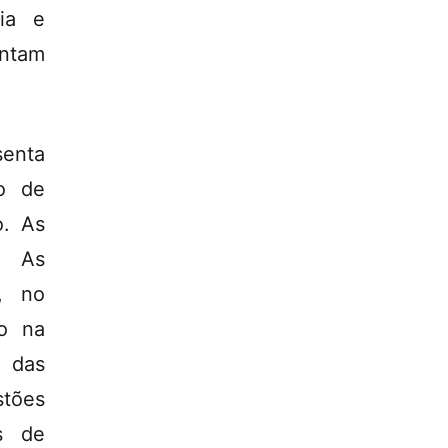
fia e
entam
senta
ão de
o. As
. As
, no
o na
o das
stões
s de