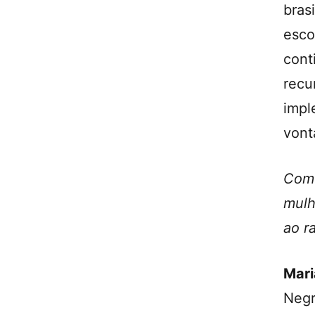
bras
esc
con
rec
impl
vont
Como
mulh
ao r
Mari
Neg