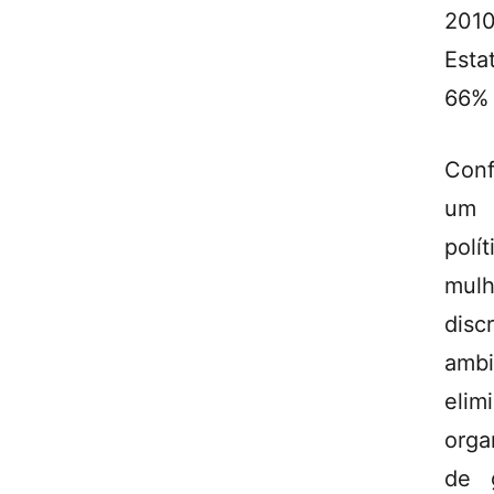
2010
Esta
66% 
Conf
um d
polí
mul
dis
amb
elim
orga
de 