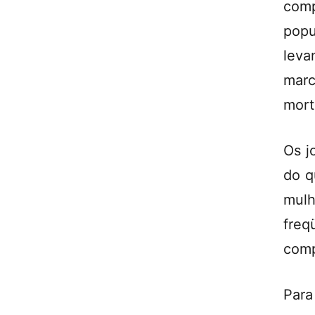
com
pop
lev
marc
mort
Os j
do q
mulh
fre
comp
Para