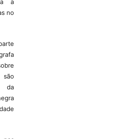
ga a
as no
parte
grafa
sobre
 são
o da
negra
edade