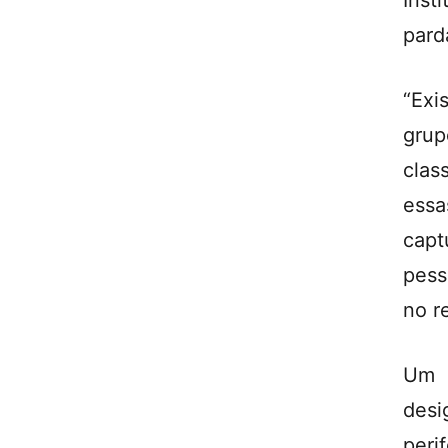
Inst
pard
“Exi
grup
clas
ess
capt
pess
no r
Um d
desi
peri