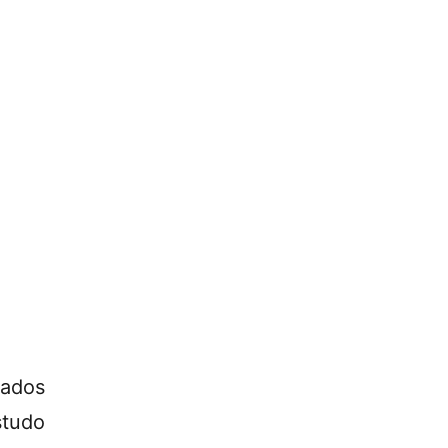
ados
studo