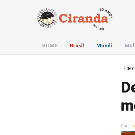
HOME
Brasil
Mundi
Mul
17 de n
D
m
Por
Co