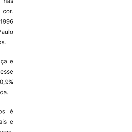
 nas
 cor.
 1996
Paulo
os.
aça e
 esse
 0,9%
da.
tos é
ais e