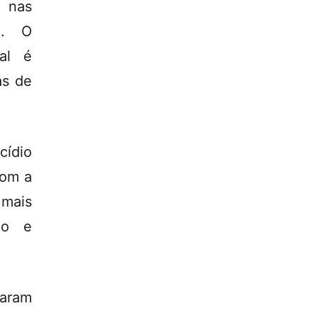
 nas
o. O
al é
as de
cídio
com a
 mais
do e
taram