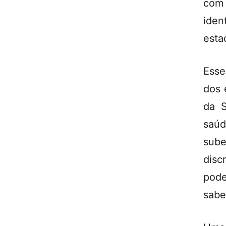
com
iden
esta
Esse
dos 
da S
saú
sub
disc
pode
sabe