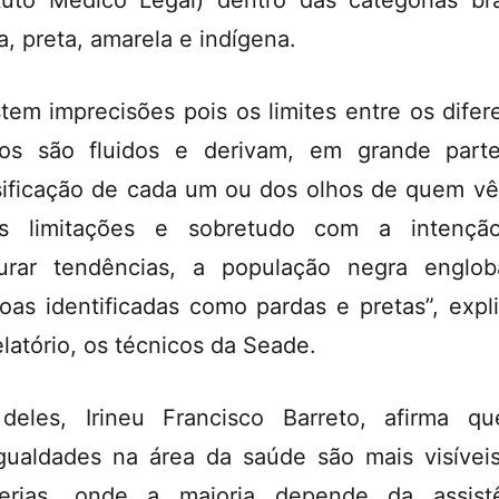
ituto Médico Legal) dentro das categorias br
a, preta, amarela e indígena.
stem imprecisões pois os limites entre os difer
os são fluidos e derivam, em grande part
sificação de cada um ou dos olhos de quem vê
as limitações e sobretudo com a intençã
urar tendências, a população negra englo
oas identificadas como pardas e pretas”, expl
elatório, os técnicos da Seade.
eles, Irineu Francisco Barreto, afirma q
gualdades na área da saúde são mais visívei
ferias, onde a maioria depende da assist