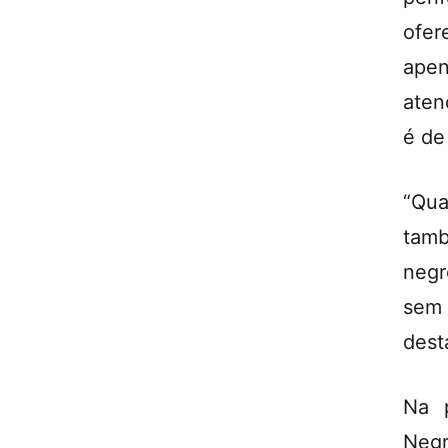
ofer
ape
aten
é de
“Qu
tam
negr
sem 
dest
Na p
Negr