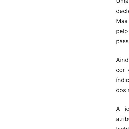
Uma
decl
Mas 
pelo
pass
Aind
cor 
índi
dos 
A id
atri