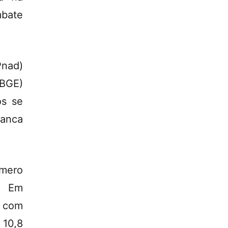
mbate
Pnad)
IBGE)
os se
ranca
mero
. Em
a com
 10,8