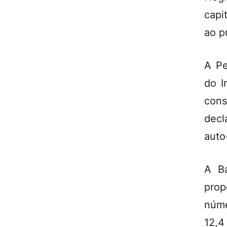
capi
ao p
A Pe
do I
cons
decl
auto
A B
pro
núme
12,4