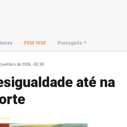
heres
FSM WSF
Português
ovembro de 2006 - 00:38
esigualdade até na
orte
mpas