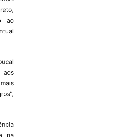
reto,
o ao
ntual
ucal
 aos
 mais
ros”,
ência
ra na