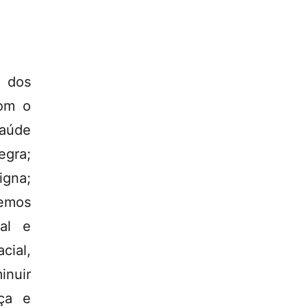
a dos
com o
saúde
egra;
igna;
remos
al e
cial,
inuir
iça e