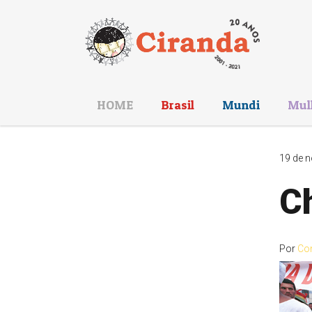
HOME
Brasil
Mundi
Mul
19 de n
C
Por
Co