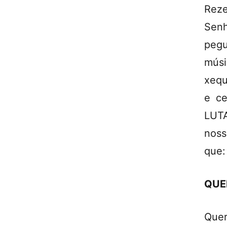
Reze
Senh
pegu
músi
xequ
e ce
LUTA
noss
que:
QUE
Que