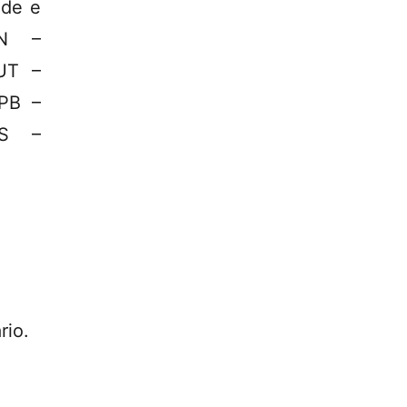
ade e
EN –
UT –
2PB –
US –
rio.