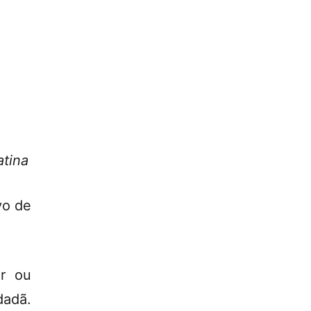
atina
vo de
r ou
dadã.