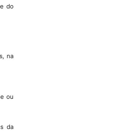
 e do
s, na
de ou
as da