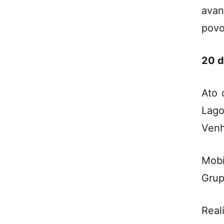
avan
povo
20 d
Ato 
Lag
Venh
Mobi
Grup
Real