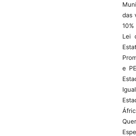
Muni
das 
10% 
Lei 
Esta
Prom
e PE
Esta
Igua
Esta
Áfri
Que
Espe