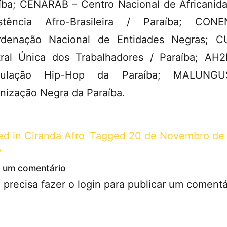
íba; CENARAB – Centro Nacional de Africanid
istência Afro-Brasileira / Paraíba; CON
rdenação Nacional de Entidades Negras; C
ral Única dos Trabalhadores / Paraíba; AH
iculação Hip-Hop da Paraíba; MALUNG
nização Negra da Paraíba.
ed in
Ciranda Afro
Tagged
20 de Novembro de
7
 um comentário
 precisa fazer o
login
para publicar um comentá