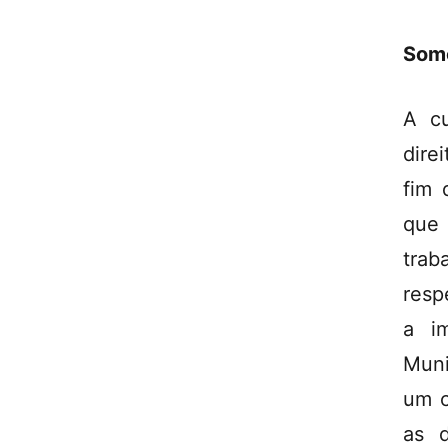
Somo
A cu
dire
fim 
que 
trab
resp
a i
Muni
um c
as d