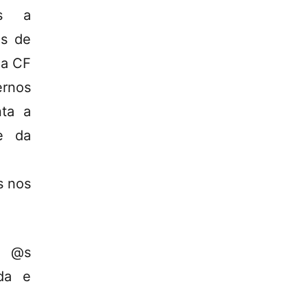
os a
es de
da CF
ernos
nta a
de da
s nos
s @s
da e