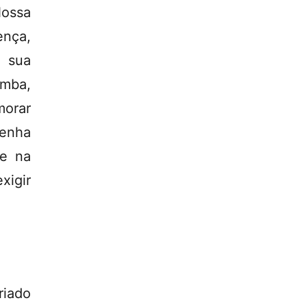
Nossa
ença,
a sua
imba,
morar
Venha
 e na
xigir
iado