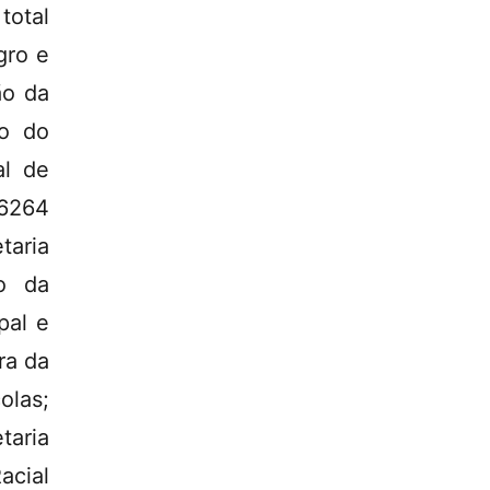
total
gro e
ão da
ão do
al de
 6264
taria
ão da
pal e
ra da
olas;
aria
acial