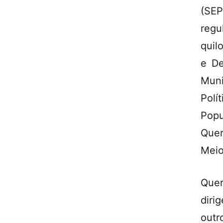
(SE
regu
quil
e De
Muni
Polí
Popu
Quer
Meio
Que
dir
outr