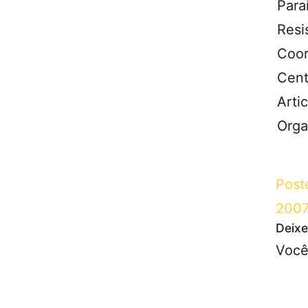
Para
Res
Coo
Cent
Art
Orga
Post
200
Deixe
Você