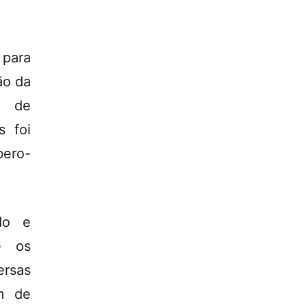
 para
ão da
ra de
s foi
bero-
do e
re os
ersas
ém de