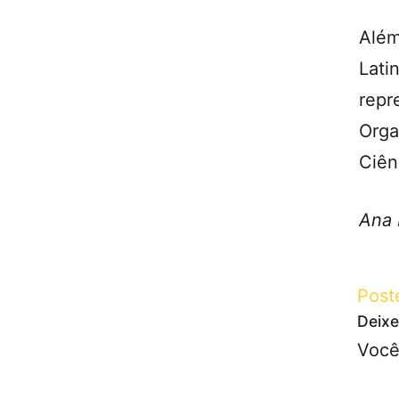
Além
Lat
repr
Orga
Ciên
Ana 
Post
Deixe
Você