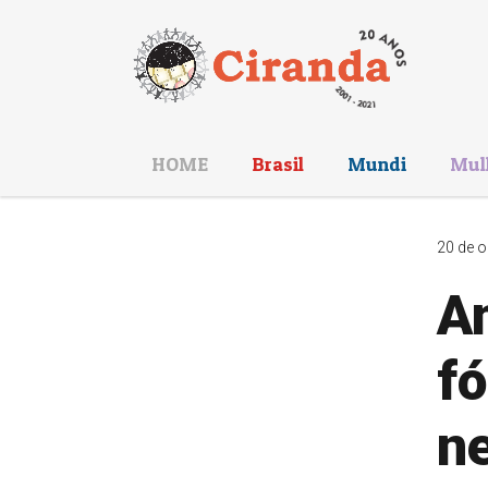
HOME
Brasil
Mundi
Mul
20 de o
Am
fó
n