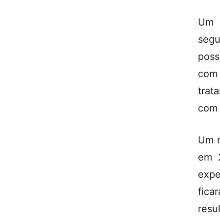
Um 
segu
poss
com 
trat
com 
Um n
em 2
expe
fica
resul