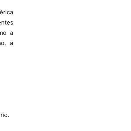
érica
ntes
omo a
ão, a
rio.