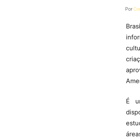
Por
Co
Bras
info
cult
cria
apro
Amer
É u
disp
estu
área