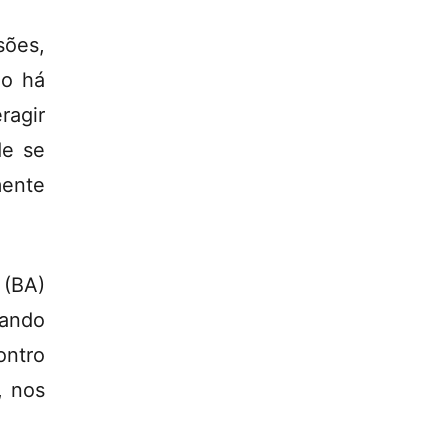
ões,
ão há
ragir
de se
mente
 (BA)
cando
ontro
, nos