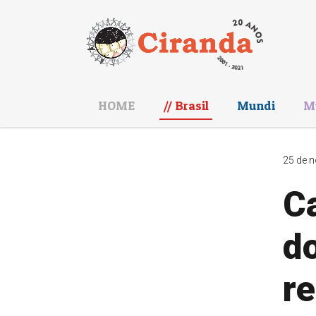
HOME
Brasil
Mundi
M
25 de n
Ca
do
r