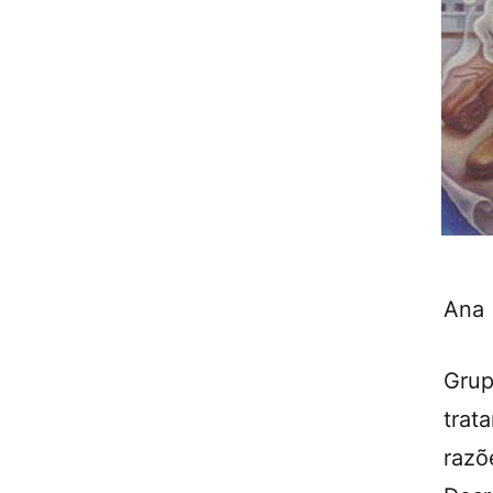
Ana
Grup
trat
raz