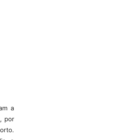
uam a
, por
rto.