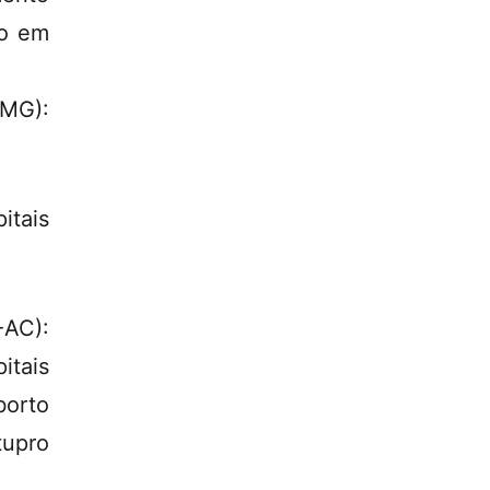
-o em
MG):
itais
-AC):
itais
borto
tupro