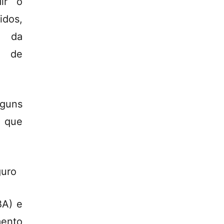
dir o
idos,
, da
o de
lguns
 que
guro
BA) e
mento