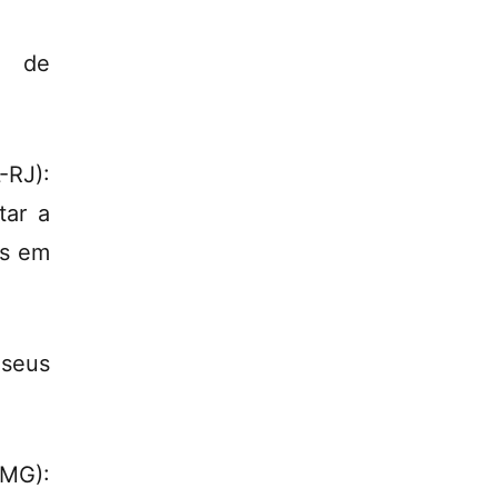
o de
-RJ):
tar a
as em
seus
MG):