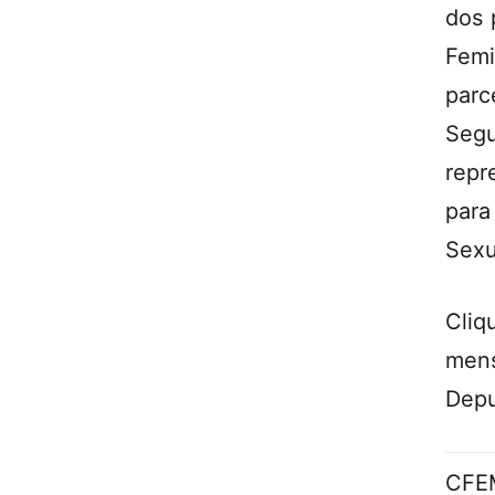
dos 
Fem
parc
Seg
repr
para
Sexu
Cli
mens
Depu
CFEM