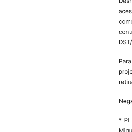
Desr
aces
com
con
DST/
Para
pro
reti
Nega
* PL
Migu