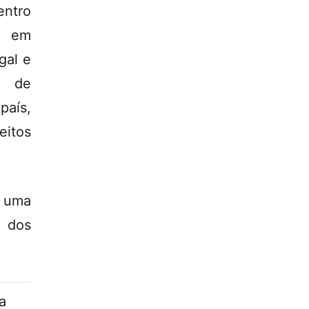
entro
, em
gal e
m de
país,
eitos
 uma
a dos
a