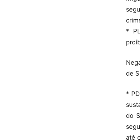
segu
crim
* P
proí
Nega
de 
* PD
sust
do S
segu
até 