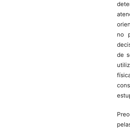
det
ate
orie
no p
deci
de s
util
fís
cons
estu
Preo
pela