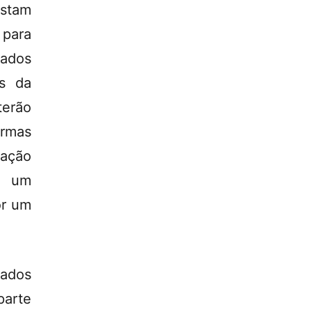
stam
para
zados
as da
terão
ormas
mação
s um
or um
tados
parte