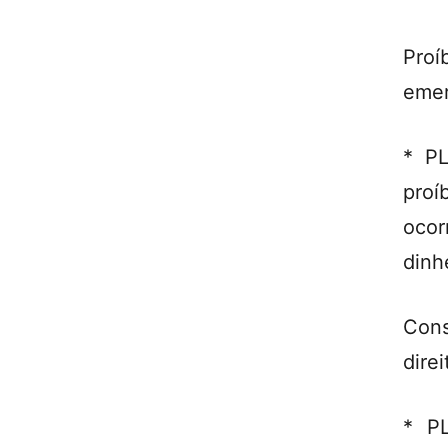
Pro
emer
* PL
proí
ocor
dinh
Con
direi
* P