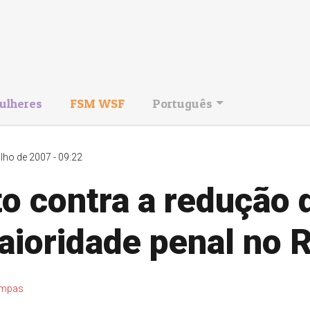
ulheres
FSM WSF
Português
ulho de 2007 - 09:22
o contra a redução 
ioridade penal no R
mpas