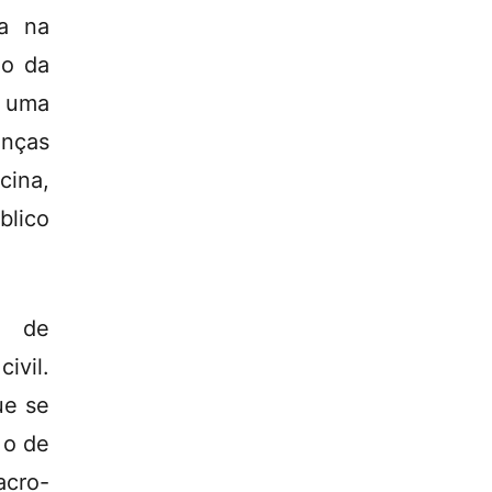
za na
ão da
r uma
anças
cina,
blico
s de
ivil.
ue se
 o de
cro-