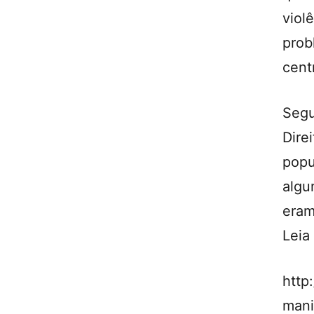
viol
prob
cent
Seg
Dire
popu
algu
eram
Leia
http
mani