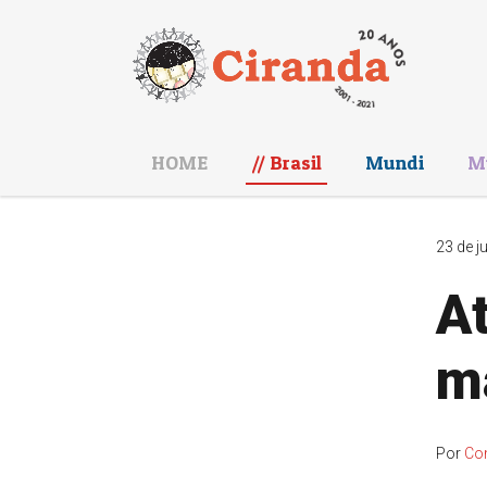
HOME
Brasil
Mundi
M
23 de j
At
ma
Por
Co