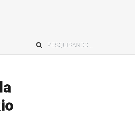
Pesquisar
da
io