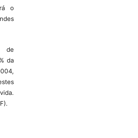
erá o
andes
l de
2% da
2004,
estes
vida.
F).