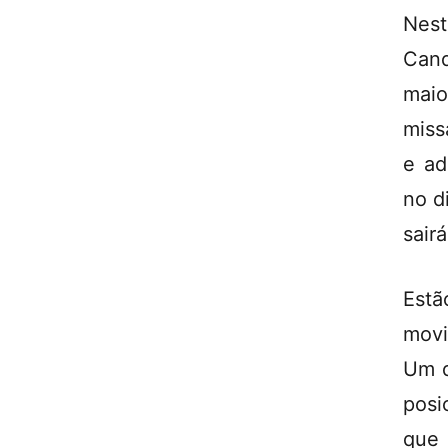
Nest
Cand
maio
miss
e ad
no d
sair
Est
movi
Um d
posi
que