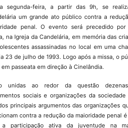
a segunda-feira, a partir das 9h, se reali
elária um grande ato público contra a reduç
ridade penal. O evento será precedido po
a, na Igreja da Candelária, em memória das cri
olescentes assassinadas no local em uma cha
ia 23 de julho de 1993. Logo após a missa, o pú
á em passeata em direção à Cinelândia.
ão unidas ao redor da questão dezena
mentos sociais e organizações da sociedade c
os principais argumentos das organizações q
cionam contra a redução da maioridade penal é
 a participação ativa da juventude na ma