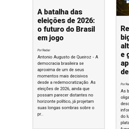
A batalha das
eleições de 2026:
Re
o futuro do Brasil
bi
em jogo
al
Por
Radar
e 
Antonio Augusto de Queiroz - A
ap
democracia brasileira se
aproxima de um de seus
de
momentos mais decisivos
desde a redemocratização. As
Por
Ra
eleições de 2026, ainda que
As b
possam parecer distantes no
olig
horizonte político, já projetam
desc
suas longas sombras sobre o
info
pr...
do l
plat