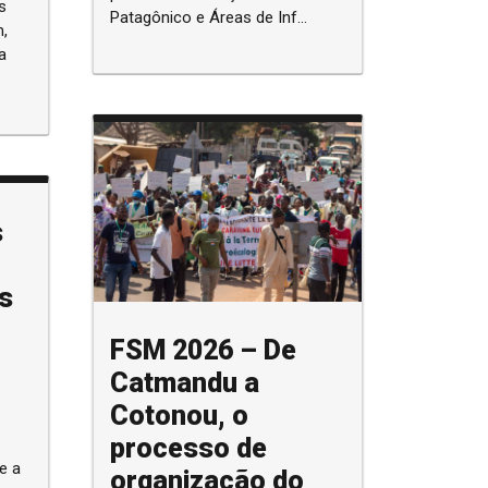
s
Patagônico e Áreas de Inf...
m,
a
s
s
FSM 2026 – De
Catmandu a
Cotonou, o
processo de
e a
organização do