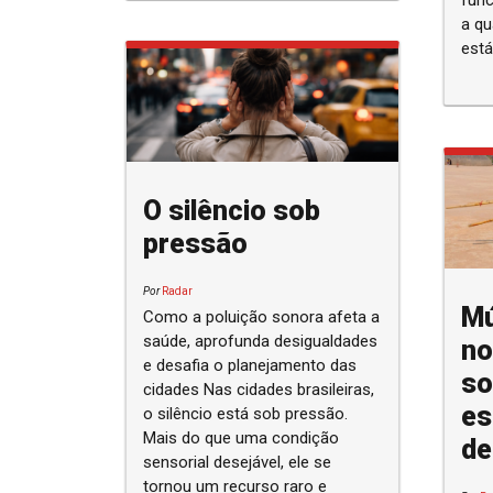
func
a qu
está
O silêncio sob
pressão
Por
Radar
Mú
Como a poluição sonora afeta a
saúde, aprofunda desigualdades
no
e desafia o planejamento das
so
cidades Nas cidades brasileiras,
es
o silêncio está sob pressão.
Mais do que uma condição
de
sensorial desejável, ele se
tornou um recurso raro e