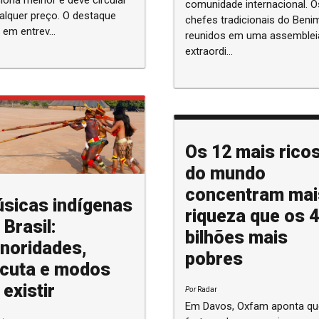
iona melhor e deve circular
comunidade internacional. O
alquer preço. O destaque
chefes tradicionais do Beni
 em entrev...
reunidos em uma assemblei
extraordi...
Os 12 mais rico
do mundo
concentram mai
sicas indígenas
riqueza que os 4
 Brasil:
bilhões mais
noridades,
pobres
cuta e modos
 existir
Por
Radar
Em Davos, Oxfam aponta qu