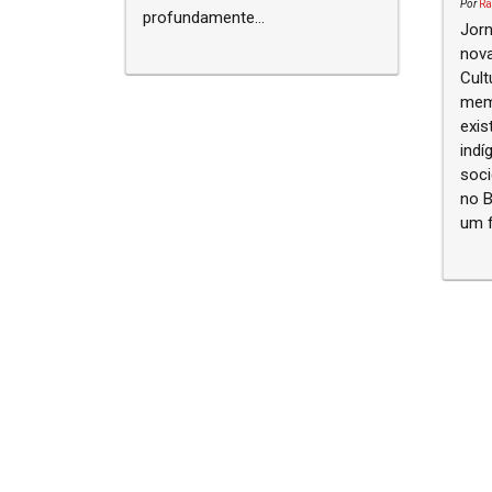
Por
Ra
profundamente...
Jorn
nova
Cul
mem
exis
indíge
soci
no B
um f
Navegação entre posts