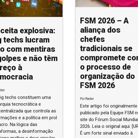
FSM 2026 – A
aliança dos
ceita explosiva:
chefes
g techs lucram
tradicionais se
to com mentiras
compromete c
golpes e não têm
o processo de
reço à
organização do
mocracia
FSM 2026
dar
ig techs constituem uma
Por
Radar
arquia tecnocrática e
Este artigo foi originalmente
entralizada que controla as
publicado pela Equipe FSM n
rmações e a política em prol
site do Fórum Social Mundia
ucro. Na lógica das
2026. Leia o original aqui: [UR
aformas, a desinformação
É um forte sinal enviado à