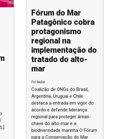
Fórum do Mar
Patagônico cobra
protagonismo
regional na
implementação do
om
tratado do alto-
mar
Por
Radar
Coalizão de ONGs do Brasil,
Argentina, Uruguai e Chile
destaca a entrada em vigor do
acordo e defende liderança
o
regional para proteger áreas-
l
chave do alto-mar e a
L].
biodiversidade marinha O Fórum
para a Conservação do Mar