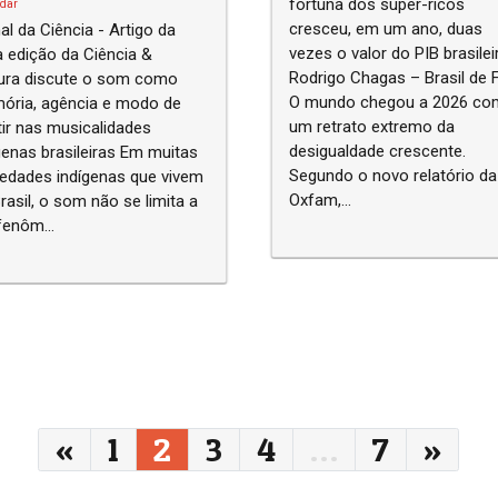
fortuna dos super-ricos
dar
cresceu, em um ano, duas
al da Ciência - Artigo da
vezes o valor do PIB brasilei
 edição da Ciência &
Rodrigo Chagas – Brasil de 
tura discute o som como
O mundo chegou a 2026 co
ória, agência e modo de
um retrato extremo da
tir nas musicalidades
desigualdade crescente.
nas brasileiras Em muitas
Segundo o novo relatório da
edades indígenas que vivem
Oxfam,...
rasil, o som não se limita a
enôm...
«
1
2
3
4
…
7
»