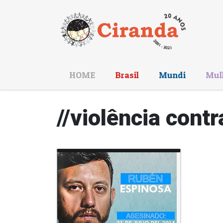
HOME
Brasil
Mundi
Mul
//violência contr