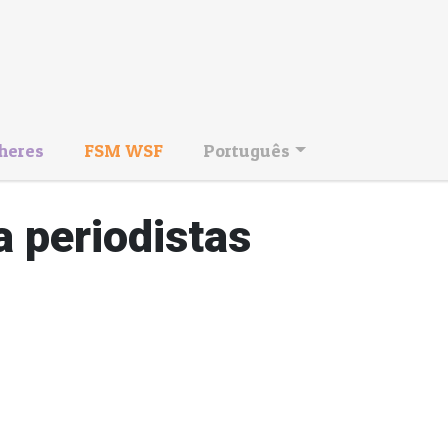
heres
FSM WSF
Português
a periodistas