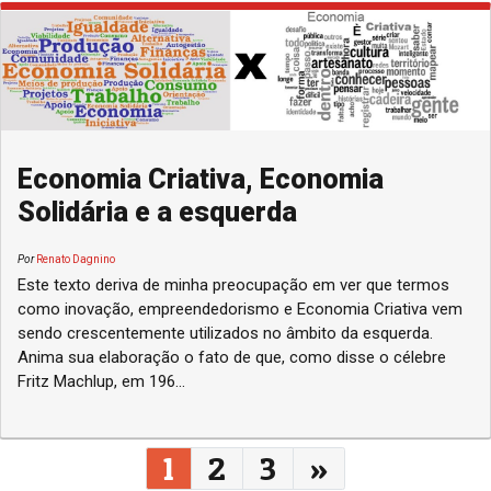
Economia Criativa, Economia
Solidária e a esquerda
Por
Renato Dagnino
Este texto deriva de minha preocupação em ver que termos
como inovação, empreendedorismo e Economia Criativa vem
sendo crescentemente utilizados no âmbito da esquerda.
Anima sua elaboração o fato de que, como disse o célebre
Fritz Machlup, em 196...
Navegação entre posts
1
2
3
»