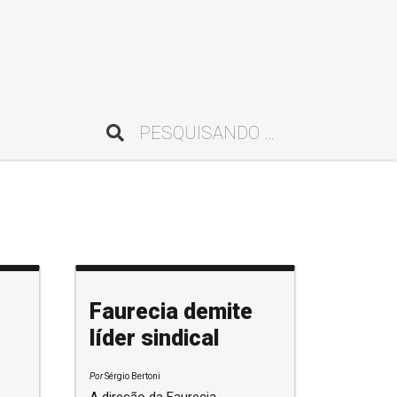
Pesquisar
Faurecia demite
líder sindical
Por
Sérgio Bertoni
A direção da Faurecia