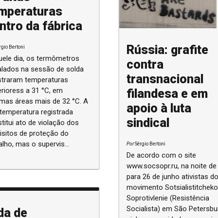
mperaturas
ntro da fábrica
Rússia: grafite
rgio Bertoni
ele dia, os termômetros
contra
alados na sessão de solda
transnacional
straram temperaturas
rioress a 31 °C, em
filandesa e em
mas áreas mais de 32 °C. A
apoio à luta
 temperatura registrada
sindical
titui ato de violação dos
isitos de proteção do
alho, mas o supervis...
Por
Sérgio Bertoni
De acordo com o site
www.socsopr.ru, na noite de
para 26 de junho ativistas d
movimento Sotsialistitchek
Soprotivlenie (Resistência
Socialista) em São Petersb
da de