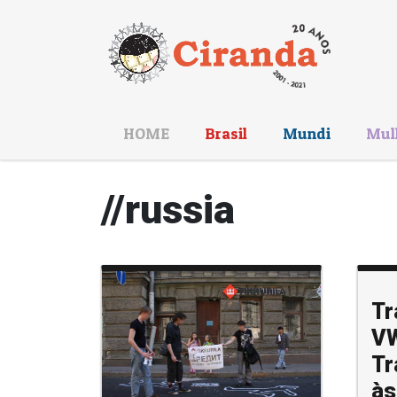
HOME
Brasil
Mundi
Mul
//russia
Tr
VW
Tr
às