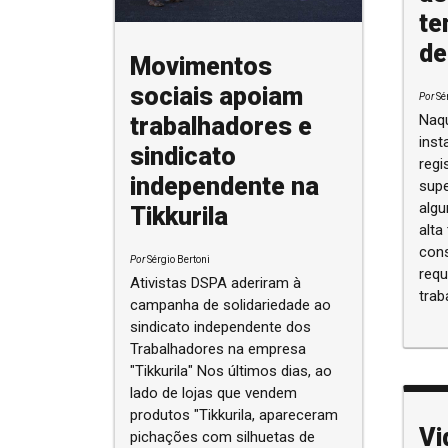
te
de
Movimentos
sociais apoiam
Por
Sé
Naqu
trabalhadores e
inst
sindicato
regi
independente na
supe
algu
Tikkurila
alta
cons
Por
Sérgio Bertoni
requ
Ativistas DSPA aderiram à
trab
campanha de solidariedade ao
sindicato independente dos
Trabalhadores na empresa
"Tikkurila" Nos últimos dias, ao
lado de lojas que vendem
produtos "Tikkurila, apareceram
Vi
pichações com silhuetas de