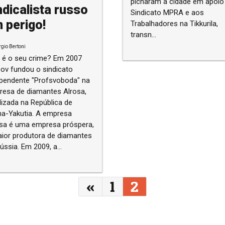
picharam a cidade em apoio
ndicalista russo
Sindicato MPRA e aos
 perigo!
Trabalhadores na Tikkurila,
transn...
rgio Bertoni
é o seu crime? Em 2007
ov fundou o sindicato
pendente "Profsvoboda" na
esa de diamantes Alrosa,
lizada na República de
Yakutia. A empresa
osa é uma empresa próspera,
ior produtora de diamantes
ússia. Em 2009, a...
«
1
2