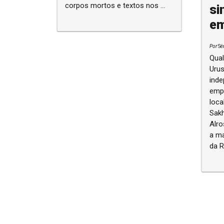
corpos mortos e textos nos ...
si
em
Por
Sé
Qual 
Urus
inde
empr
loca
Sakha-
Alr
a ma
da R
Navegação entre posts