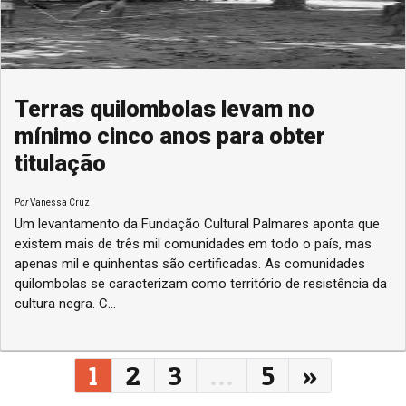
Terras quilombolas levam no
mínimo cinco anos para obter
titulação
Por
Vanessa Cruz
Um levantamento da Fundação Cultural Palmares aponta que
existem mais de três mil comunidades em todo o país, mas
apenas mil e quinhentas são certificadas. As comunidades
quilombolas se caracterizam como território de resistência da
cultura negra. C...
Navegação entre posts
1
2
3
…
5
»