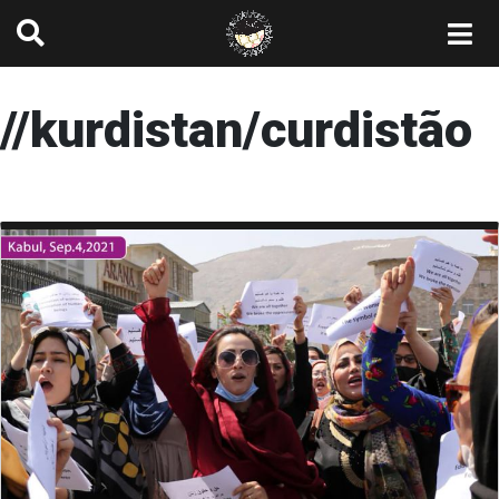
//kurdistan/curdistão