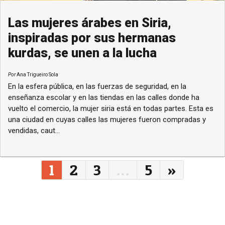
Las mujeres árabes en Siria,
inspiradas por sus hermanas
kurdas, se unen a la lucha
Por
Ana Trigueiro Sola
En la esfera pública, en las fuerzas de seguridad, en la
enseñanza escolar y en las tiendas en las calles donde ha
vuelto el comercio, la mujer siria está en todas partes. Esta es
una ciudad en cuyas calles las mujeres fueron compradas y
vendidas, caut...
Navegação entre posts
1
2
3
…
5
»