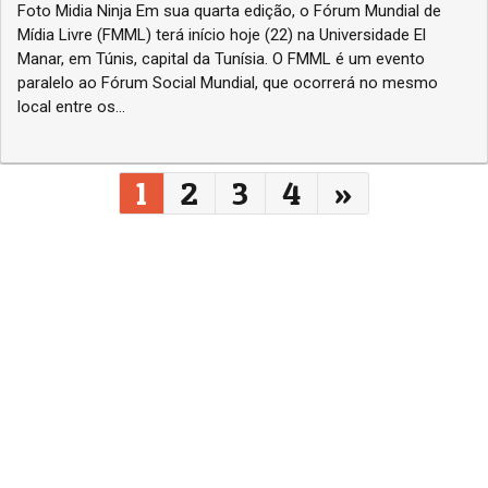
Foto Midia Ninja Em sua quarta edição, o Fórum Mundial de
Mídia Livre (FMML) terá início hoje (22) na Universidade El
Manar, em Túnis, capital da Tunísia. O FMML é um evento
paralelo ao Fórum Social Mundial, que ocorrerá no mesmo
local entre os...
Navegação entre posts
1
2
3
4
»