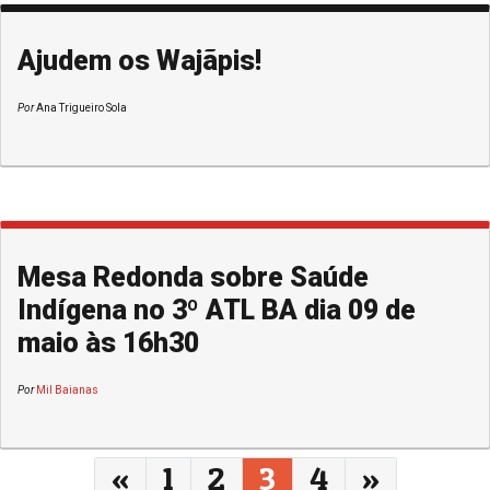
Ajudem os Wajãpis!
Por
Ana Trigueiro Sola
Mesa Redonda sobre Saúde
Indígena no 3º ATL BA dia 09 de
maio às 16h30
Por
Mil Baianas
Navegação entre posts
«
1
2
3
4
»