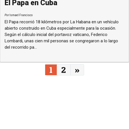
El Papa en Cuba
Por
Ismael Francisco
El Papa recorrió 18 kilómetros por La Habana en un vehículo
abierto construido en Cuba especialmente para la ocasión.
Según el cálculo inicial del portavoz vaticano, Federico
Lombardi, unas cien mil personas se congregaron a lo largo
del recorrido pa...
Navegação entre posts
1
2
»