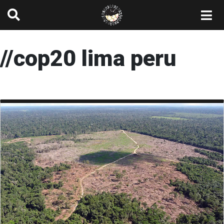
//cop20 lima peru