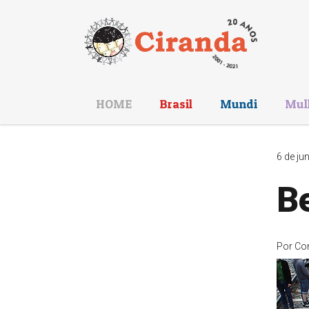
HOME
Brasil
Mundi
Mul
6 de ju
Be
Por
Co