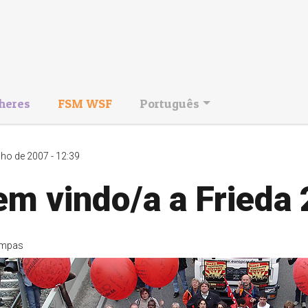
heres
FSM WSF
Português
nho de 2007 - 12:39
m vindo/a a Frieda 
mpas