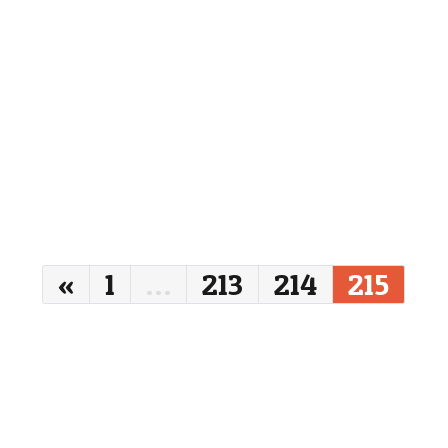
«
1
…
213
214
215