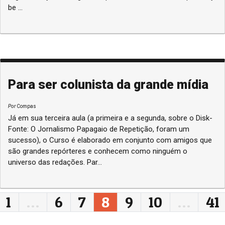
be ...
Para ser colunista da grande mídia
Por
Compas
Já em sua terceira aula (a primeira e a segunda, sobre o Disk-
Fonte: O Jornalismo Papagaio de Repetição, foram um
sucesso), o Curso é elaborado em conjunto com amigos que
são grandes repórteres e conhecem como ninguém o
universo das redações. Par...
Navegação entre posts
1
…
6
7
8
9
10
…
41