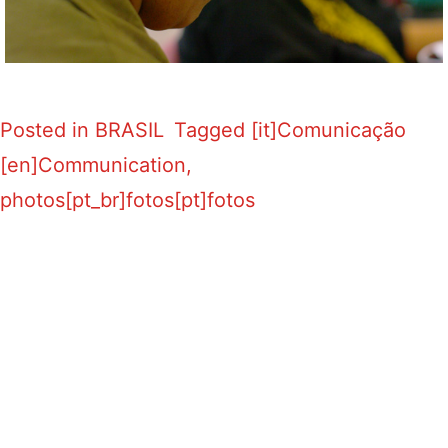
Posted in
BRASIL
Tagged
[it]Comunicação
[en]Communication
,
photos[pt_br]fotos[pt]fotos