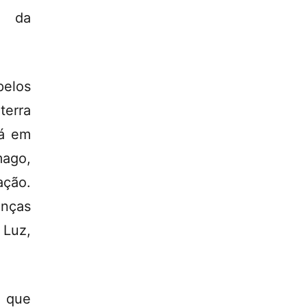
s da
pelos
terra
tá em
mago,
ação.
anças
 Luz,
s que