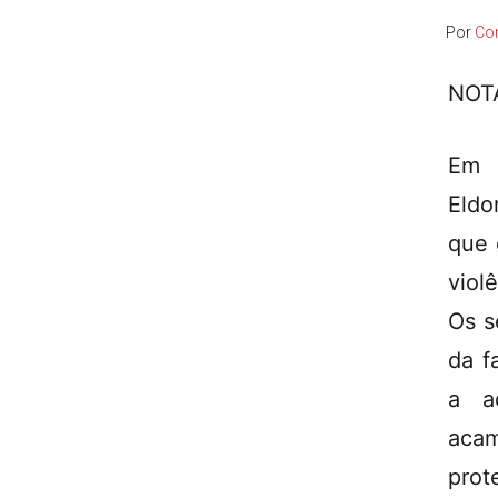
Por
Co
NOT
Em 
Eldo
que 
viol
Os s
da f
a a
aca
prot