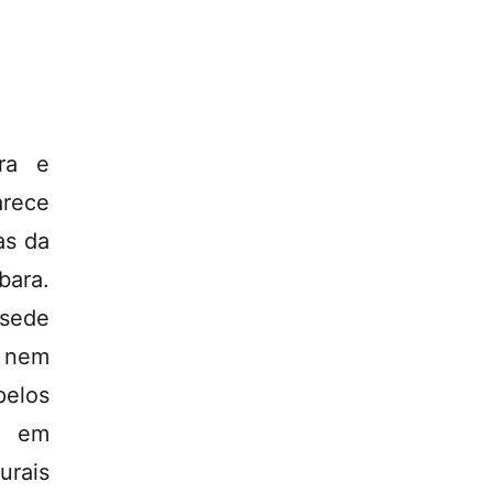
ra e
arece
as da
bara.
 sede
a nem
elos
0 em
urais