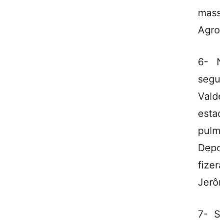
mas
Agro
6- N
segu
Vald
esta
pulm
Depo
fize
Jerô
7- S