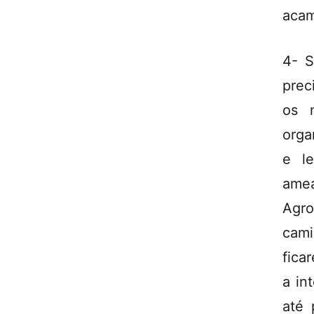
aca
4- S
prec
os m
orga
e l
ame
Agro
cam
fica
a in
até 