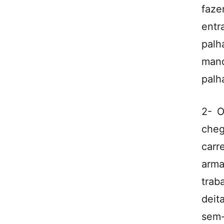
faze
entr
palh
mand
palh
2- O
che
car
arm
trab
deit
sem-