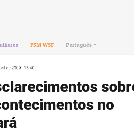
ulheres
FSM WSF
Português
bril de 2009 - 16:40
sclarecimentos sobr
contecimentos no
ará