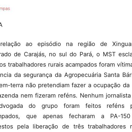
mpas
A
relação ao episódio na região de Xingua
rado de Carajás, no sul do Pará, o MST escl
os trabalhadores rurais acampados foram vítim
ência da segurança da Agropecuária Santa Bár
em-terra não pretendiam fazer a ocupação da
azenda nem fizeram reféns. Nenhum jornalist
dvogada do grupo foram feitos reféns p
mpados, que apenas fecharam a PA-15
estos pela liberação de três trabalhadores r