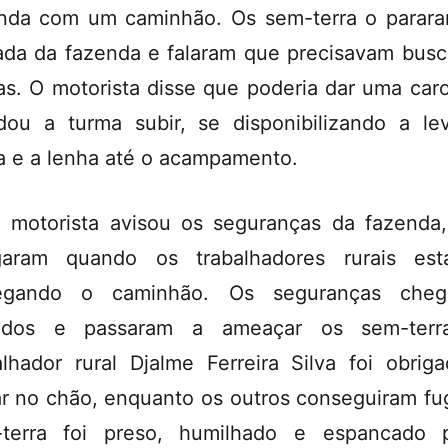
nda com um caminhão. Os sem-terra o parar
ada da fazenda e falaram que precisavam busc
as. O motorista disse que poderia dar uma car
ou a turma subir, se disponibilizando a le
a e a lenha até o acampamento.
 motorista avisou os seguranças da fazenda
garam quando os trabalhadores rurais est
regando o caminhão. Os seguranças cheg
ados e passaram a ameaçar os sem-terr
alhador rural Djalme Ferreira Silva foi obrig
ar no chão, enquanto os outros conseguiram fug
terra foi preso, humilhado e espancado 