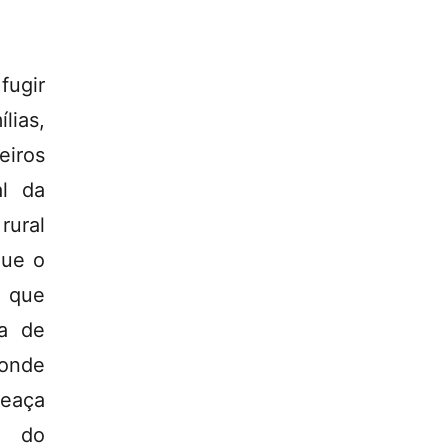
fugir
lias,
eiros
al da
rural
que o
m que
ta de
onde
meaça
s do