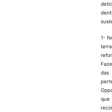
deti
dent
sust
1- N
terr
ref
Faze
das
per
Oppo
que
reco