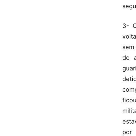
segu
3- O
volt
sem 
do a
guar
deti
comp
fico
mil
esta
por