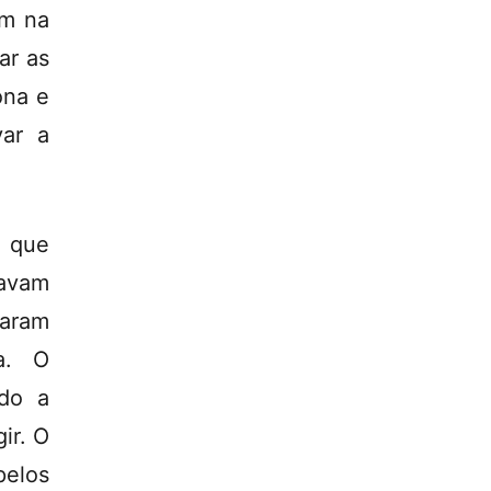
am na
ar as
ona e
var a
, que
avam
aram
a. O
ado a
ir. O
pelos