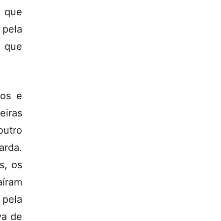
s que
pela
 que
dos e
eiras
outro
arda.
s, os
aíram
 pela
va de