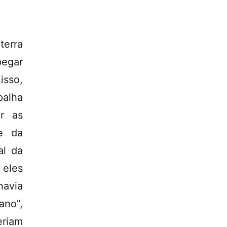
terra
pegar
isso,
palha
r as
e da
al da
eles
havia
ano”,
eriam