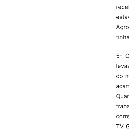
rece
est
Agr
tinh
5- O
leva
do m
acam
Quan
trab
corr
TV G