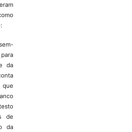
ceram
 como
:
 sem-
 para
e da
conta
 que
anco
testo
s de
io da