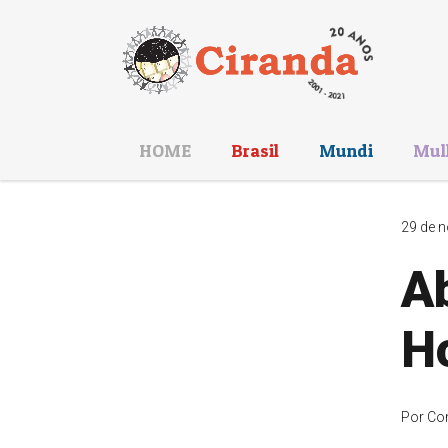
HOME
Brasil
Mundi
Mul
29 de n
A
H
Por
Co