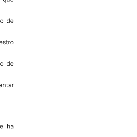
so de
estro
io de
entar
ue ha