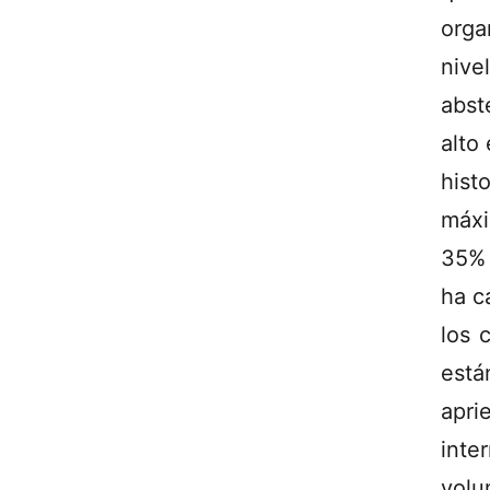
orga
nive
abst
alto 
hist
máxi
35% 
ha c
los 
está
apr
inte
volu