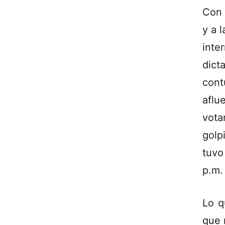
Con 
y a 
inte
dict
cont
aflu
vota
golp
tuvo
p.m.
Lo q
que 