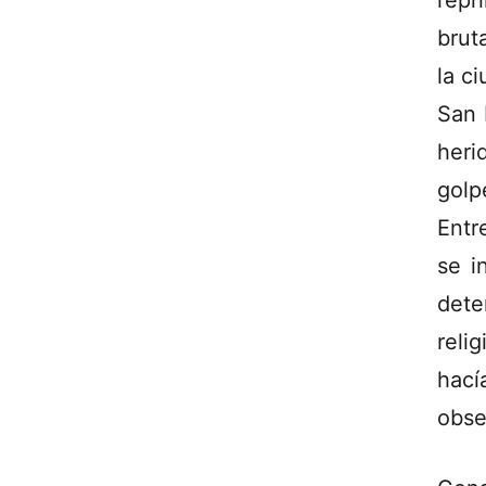
repr
brut
la c
San 
heri
golp
Entr
se i
dete
reli
hací
obse