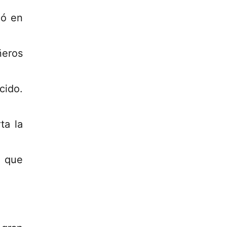
zó en
ñeros
cido.
ta la
s que