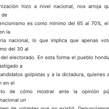
nización hizo a nivel nacional, nos arroja q
l de
encionismo es como mínimo del 65 al 70%, e
en la
oria nacional, lo que implica que apenas vo
mo del 30 al
del electorado. En esta forma el pueblo hond
astigado a
candidatos golpistas y a la dictadura, quienes 
n en el
ieto de cómo mostrar ante la opinión púb
rnacional un
men de votantes que no existió. Denunciamo