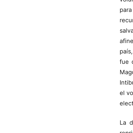
para
recu
salv
afin
país
fue 
Magd
Inti
el v
elec
La d