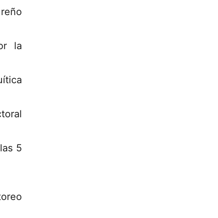
ureño
or la
ítica
toral
las 5
toreo