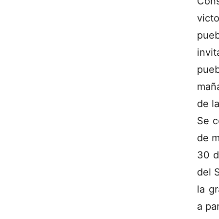
Cons
victo
pueb
invit
pueb
maña
de l
Se c
de m
30 d
del 
la g
a par