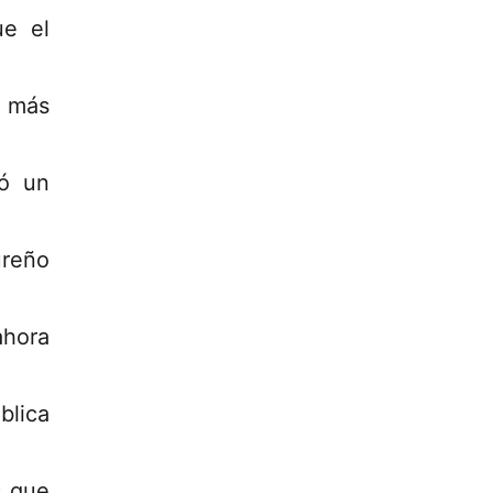
ue el
l más
tó un
ureño
ahora
lica
s que