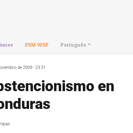
heres
FSM WSF
Português
ovembro de 2009 - 23:31
bstencionismo en
onduras
mpas