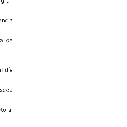
 gran
encia
ía de
l día
 sede
toral