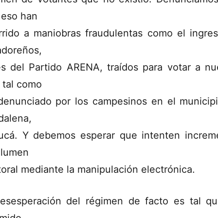
 eso han
rrido a maniobras fraudulentas como el ingre
adoreños,
es del Partido ARENA, traídos para votar a nu
, tal como
denunciado por los campesinos en el municip
alena,
bucá. Y debemos esperar que intenten increm
olumen
toral mediante la manipulación electrónica.
esesperación del régimen de facto es tal q