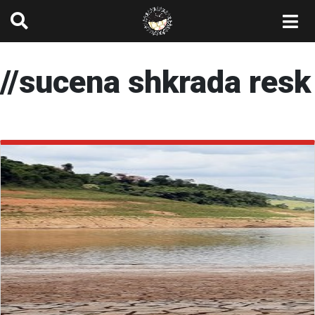
//
sucena shkrada resk