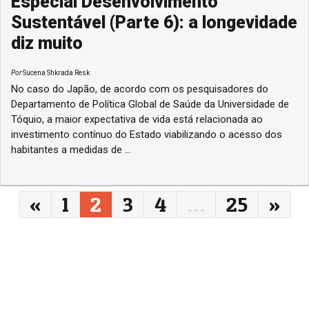
Especial Desenvolvimento
Sustentável (Parte 6): a longevidade
diz muito
Por
Sucena Shkrada Resk
No caso do Japão, de acordo com os pesquisadores do
Departamento de Política Global de Saúde da Universidade de
Tóquio, a maior expectativa de vida está relacionada ao
investimento contínuo do Estado viabilizando o acesso dos
habitantes a medidas de ...
Navegação entre posts
«
1
2
3
4
…
25
»