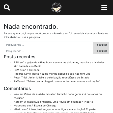
Nada encontrado.
Parece que a página que você procura não existe ou foi removida.<br><br> Tente os
links abaixo ou use a pesquisa.
Pesquisar
Pesquisar
Posts recentes
FSM sofre golpe de última hora: caravanas africanas, marcha e atividades
são barradas no Benin
FSM rumo a Cotonou
Roberto Savio, porta-voz do mundo daqueles que não têm voz
Peter Thiel, Javier Milei e a colonização tecnológica do Estado
Zaffaroni: “Talvez tenha chegado o momento de uma nova civilização”
Comentários
joao
em
Crime de assédio moral no trabalho pode gerar até dois anos de
reclusão
Karl
em
O intelectual engajado, uma figura em extinção? 1ª parte
Madelaine
em
A Escola de Chicago
Hilario
em
O intelectual engajado, uma figura em extinção? 1ª parte